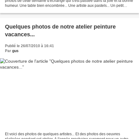
photos de cette semaine d'échange qui s'est passée dans la joie et la bonne
humeur. Une table bien encombrée... Une artiste aux pastels... Un petit
tableau à l'acrylique... Un travail...
Quelques photos de notre atelier peinture
vacances...
Publié le 26/07/2010 à 16:41
Par
gus
Et voici des photos de quelques artistes... Et des photos des oeuvres
réalisées pendant cet atelier. A l'année prochaine surement pour un autre