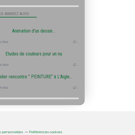
S AIMEREZ AUSSI :
Animation d'un dessin...
1/2012
…
Etudes de couleurs pour un nu
1/2012
…
elier rencontre " PEINTURE" à L'Aigle...
7/2011
…
s personnelles
Préférences cookies