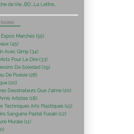
he de Vie...BD...La Lettre...
TÉGORIES
s Expos Marchés (55)
eaux (45)
in Avec Gimp (34)
ots Pour Le Dire (33)
essins De Soledad (29)
eu De Poésie (28)
que (20)
res Dessinateurs Que J'aime (20)
mis Artistes (18)
s Techniques Arts Plastiques (15)
ns Sanguine Pastel Fusain (12)
ure Murale (11)
0)