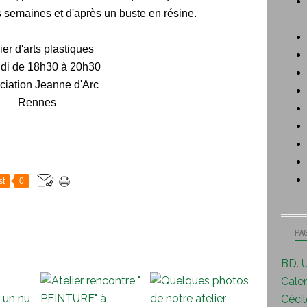
rs semaines et d'après un buste en résine.
ier d'arts plastiques
udi de 18h30 à 20h30
ciation Jeanne d'Arc
Rennes
st
0
PA
BD. U
Calen
Cécile