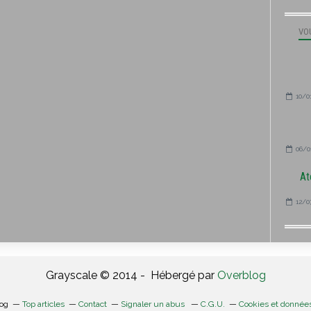
VOU
10/0
06/0
At
12/0
Grayscale © 2014 - Hébergé par
Overblog
log
Top articles
Contact
Signaler un abus
C.G.U.
Cookies et donnée