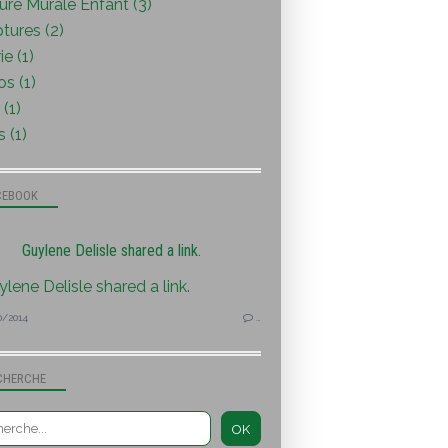
ure Murale Enfant (3)
tures (2)
ie (1)
s (1)
(1)
s (1)
CEBOOK
Guylene Delisle shared a link.
0/2014
…
CHERCHE