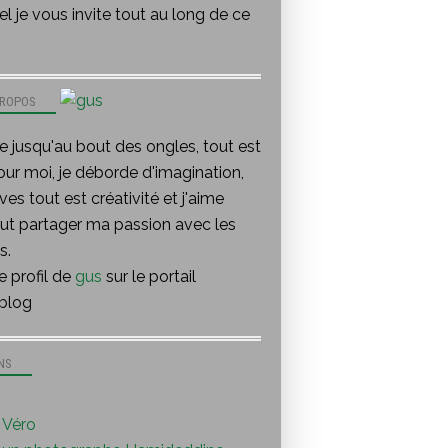
l je vous invite tout au long de ce
PROPOS
te jusqu'au bout des ongles, tout est
our moi, je déborde d'imagination,
ves tout est créativité et j'aime
out partager ma passion avec les
s.
le profil de
gus
sur le portail
blog
NS
Véro