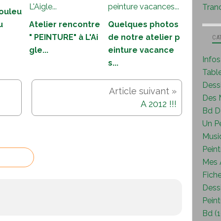
Tranc
ouleu
u
Atelier rencontre
Quelques photos
" PEINTURE" à L'Ai
de notre atelier p
CA
gle...
einture vacance
Info
s...
Tabl
Dess
Des M
A 2012 !!!
Bd D
Un P
Musi
Peint
Mes A
Fiche
Dessi
Peint
Bd (1