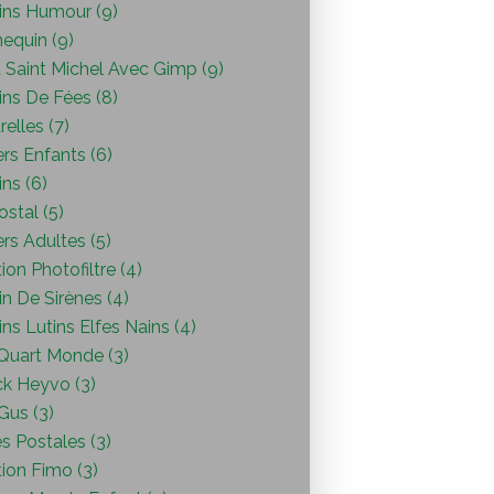
ins Humour (9)
equin (9)
 Saint Michel Avec Gimp (9)
ins De Fées (8)
elles (7)
ers Enfants (6)
ns (6)
ostal (5)
ers Adultes (5)
ion Photofiltre (4)
n De Sirènes (4)
ns Lutins Elfes Nains (4)
Quart Monde (3)
ck Heyvo (3)
 Gus (3)
s Postales (3)
ion Fimo (3)