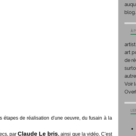
auque
blog.
À 
artis
art p
de rê
surt
autre
Voir 
Over
LIE
s étapes de réalisation d'une oeuvre, du fusain à la
Claude Le bris
secs, par
,
ainsi que la vidéo. C'est