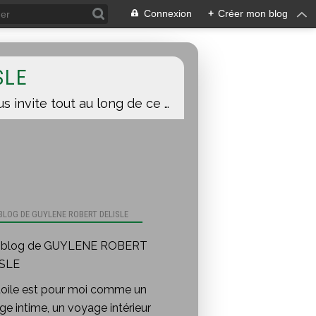
Connexion
+
Créer mon blog
SLE
Une toile est pour moi comme un voyage intime, un voyage intérieur auquel je vous invite tout au long de ce blog.
 BLOG DE GUYLENE ROBERT DELISLE
toile est pour moi comme un
e intime, un voyage intérieur