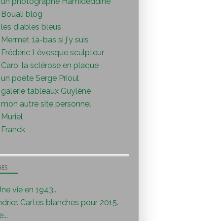
un photographe Hamideddine
Bouali blog
les diables bleus
Mermet :là-bas si j'y suis
Frédéric Lévesque sculpteur
Caro, la sclérose en plaque
un poète Serge Prioul
galerie tableaux Guylène
mon autre site personnel
Muriel
Franck
GES
ne vie en 1943...
drier. Cartes blanches pour 2015.
...