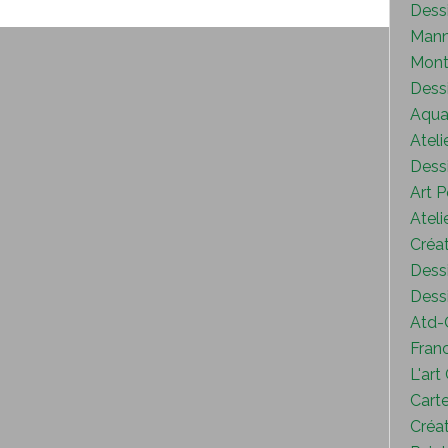
Dess
Mann
Mont
Dess
Aquar
Ateli
Dessi
Art P
Ateli
Créat
Dessi
Dessi
Atd-
Fran
L'art
Carte
Créat