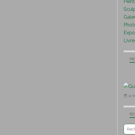
Peint
Sculp
Galer
Photo
Expo 
Livre
FA
15/1
RE