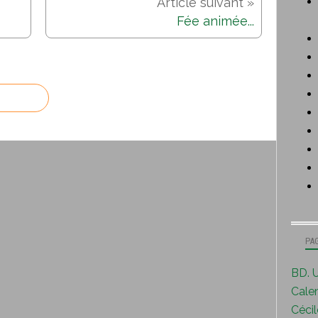
Fée animée...
PA
BD. U
Calen
Cécile