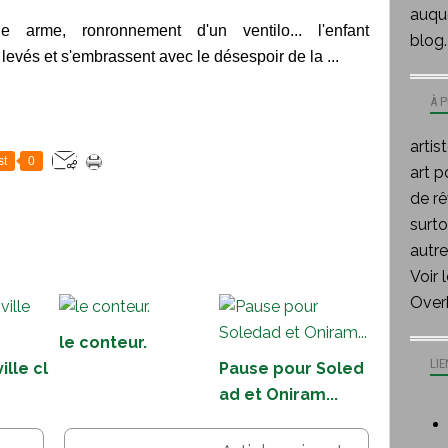
auque
 arme, ronronnement d'un ventilo... l'enfant
blog.
levés et s'embrassent avec le désespoir de la ...
À 
artis
st
0
art p
de rê
surt
autre
Voir 
Over
le conteur.
LIE
ille cl
Pause pour Soled
ad et Oniram...