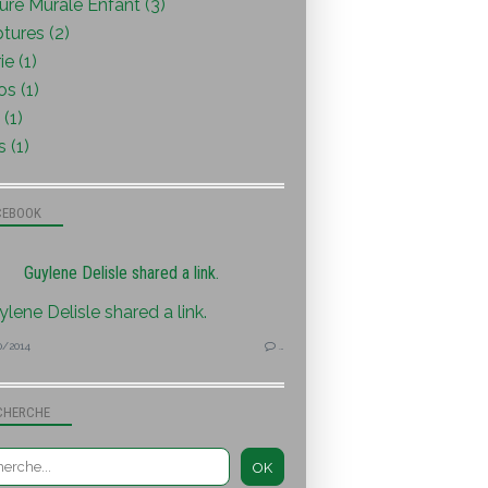
ure Murale Enfant (3)
tures (2)
ie (1)
s (1)
(1)
s (1)
CEBOOK
Guylene Delisle shared a link.
0/2014
…
CHERCHE