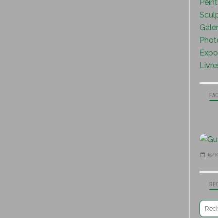
Peint
Sculp
Galer
Photo
Expo 
Livre
FA
15/1
RE