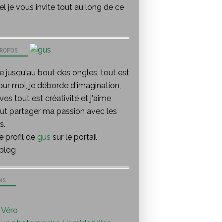
l je vous invite tout au long de ce
PROPOS
te jusqu'au bout des ongles, tout est
our moi, je déborde d'imagination,
ves tout est créativité et j'aime
out partager ma passion avec les
s.
le profil de
gus
sur le portail
blog
NS
Véro