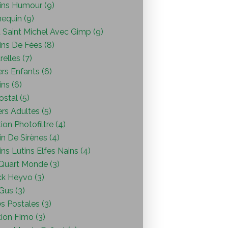
ins Humour (9)
equin (9)
 Saint Michel Avec Gimp (9)
ins De Fées (8)
elles (7)
ers Enfants (6)
ns (6)
ostal (5)
ers Adultes (5)
ion Photofiltre (4)
n De Sirènes (4)
ns Lutins Elfes Nains (4)
Quart Monde (3)
ck Heyvo (3)
 Gus (3)
s Postales (3)
ion Fimo (3)