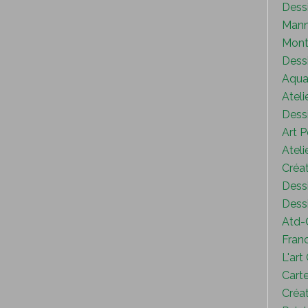
Dess
Mann
Mont
Dess
Aquar
Ateli
Dessi
Art P
Ateli
Créat
Dessi
Dessi
Atd-
Fran
L'art
Carte
Créat