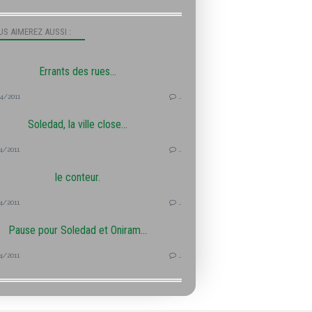
S AIMEREZ AUSSI :
Errants des rues...
4/2011
…
Soledad, la ville close...
4/2011
…
le conteur.
4/2011
…
Pause pour Soledad et Oniram...
4/2011
…