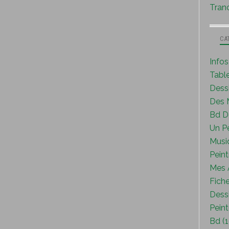
Tranc
CA
Info
Tabl
Dess
Des M
Bd D
Un P
Musi
Peint
Mes A
Fiche
Dessi
Peint
Bd (1