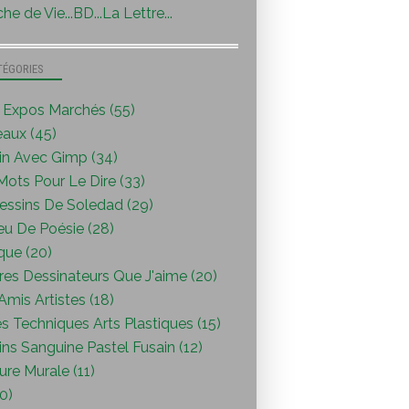
he de Vie...BD...La Lettre...
TÉGORIES
s Expos Marchés (55)
eaux (45)
in Avec Gimp (34)
ots Pour Le Dire (33)
essins De Soledad (29)
eu De Poésie (28)
que (20)
res Dessinateurs Que J'aime (20)
mis Artistes (18)
s Techniques Arts Plastiques (15)
ns Sanguine Pastel Fusain (12)
ure Murale (11)
0)