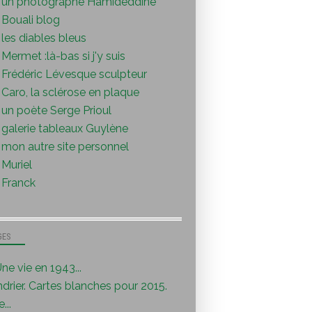
un photographe Hamideddine
Bouali blog
les diables bleus
Mermet :là-bas si j'y suis
Frédéric Lévesque sculpteur
Caro, la sclérose en plaque
un poète Serge Prioul
galerie tableaux Guylène
mon autre site personnel
Muriel
Franck
GES
ne vie en 1943...
drier. Cartes blanches pour 2015.
...