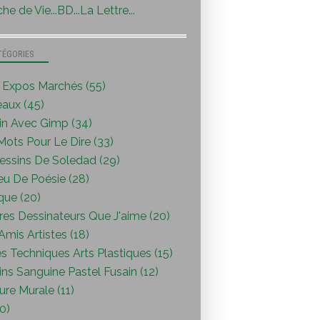
he de Vie...BD...La Lettre...
TÉGORIES
s Expos Marchés (55)
eaux (45)
in Avec Gimp (34)
ots Pour Le Dire (33)
essins De Soledad (29)
eu De Poésie (28)
que (20)
res Dessinateurs Que J'aime (20)
mis Artistes (18)
s Techniques Arts Plastiques (15)
ns Sanguine Pastel Fusain (12)
ure Murale (11)
0)