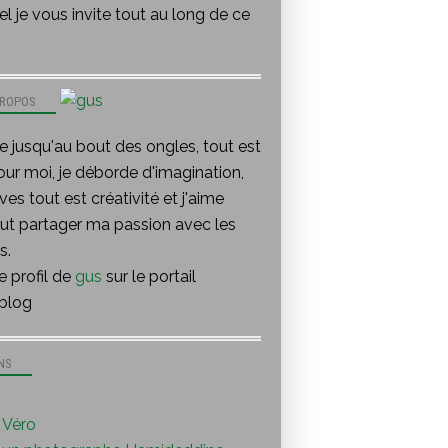
l je vous invite tout au long de ce
PROPOS
te jusqu'au bout des ongles, tout est
our moi, je déborde d'imagination,
ves tout est créativité et j'aime
out partager ma passion avec les
s.
le profil de
gus
sur le portail
blog
NS
Véro