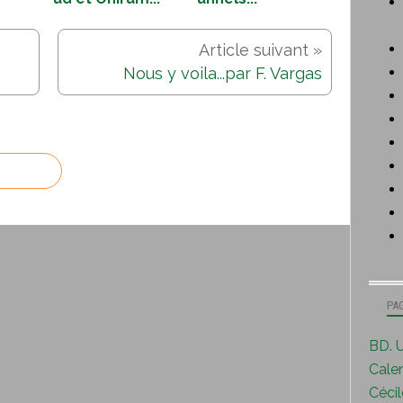
Nous y voila...par F. Vargas
PA
BD. U
Calen
Cécile