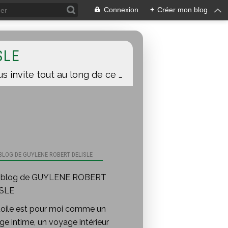
Connexion
+
Créer mon blog
SLE
Une toile est pour moi comme un voyage intime, un voyage intérieur auquel je vous invite tout au long de ce blog.
 BLOG DE GUYLENE ROBERT DELISLE
toile est pour moi comme un
e intime, un voyage intérieur