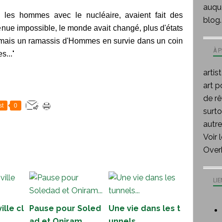
auque
, les hommes avec le nucléaire, avaient fait des
blog.
evenue impossible, le monde avait changé, plus d'états
 mais un ramassis d'Hommes en survie dans un coin
À 
"
s...
artis
art p
de rê
st
0
surt
autre
Voir 
Over
LIE
ille cl
Pause pour Soled
Une vie dans les t
ad et Oniram...
unnels...