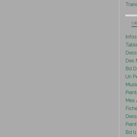
Tranc
CA
Info
Tabl
Dess
Des M
Bd D
Un P
Musi
Peint
Mes A
Fiche
Dessi
Peint
Bd (1