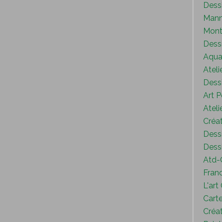
Dess
Mann
Mont
Dess
Aquar
Ateli
Dessi
Art P
Ateli
Créat
Dessi
Dessi
Atd-
Fran
L'art
Carte
Créat