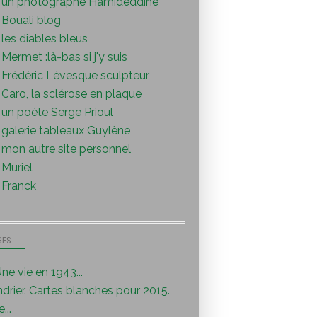
un photographe Hamideddine
Bouali blog
les diables bleus
Mermet :là-bas si j'y suis
Frédéric Lévesque sculpteur
Caro, la sclérose en plaque
un poète Serge Prioul
galerie tableaux Guylène
mon autre site personnel
Muriel
Franck
GES
ne vie en 1943...
drier. Cartes blanches pour 2015.
...