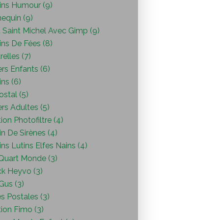
ins Humour (9)
equin (9)
 Saint Michel Avec Gimp (9)
ins De Fées (8)
elles (7)
ers Enfants (6)
ns (6)
ostal (5)
ers Adultes (5)
ion Photofiltre (4)
n De Sirènes (4)
ns Lutins Elfes Nains (4)
Quart Monde (3)
ck Heyvo (3)
 Gus (3)
s Postales (3)
ion Fimo (3)