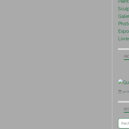
Peint
Sculp
Galer
Photo
Expo 
Livre
FA
15/1
RE