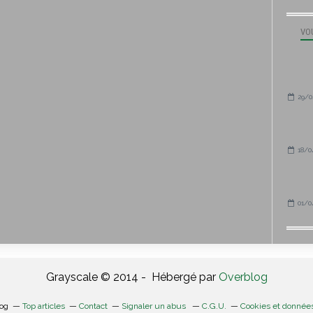
VOU
29/0
18/0
01/0
Grayscale © 2014 - Hébergé par
Overblog
log
Top articles
Contact
Signaler un abus
C.G.U.
Cookies et donnée