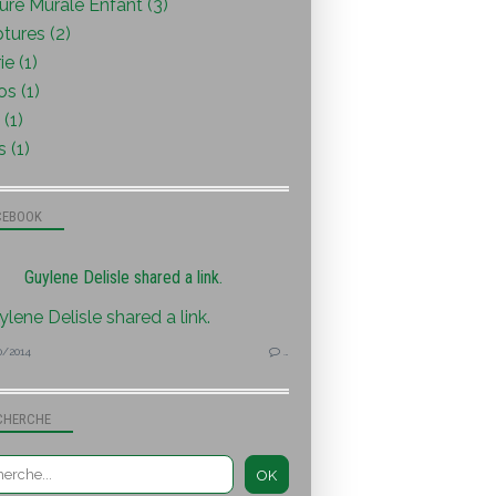
ure Murale Enfant (3)
tures (2)
ie (1)
s (1)
(1)
s (1)
CEBOOK
Guylene Delisle shared a link.
0/2014
…
CHERCHE