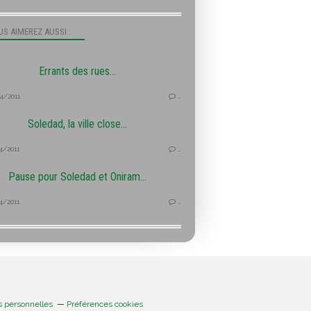
S AIMEREZ AUSSI :
Errants des rues...
4/2011
…
Soledad, la ville close...
4/2011
…
Pause pour Soledad et Oniram...
4/2011
…
s personnelles
Préférences cookies