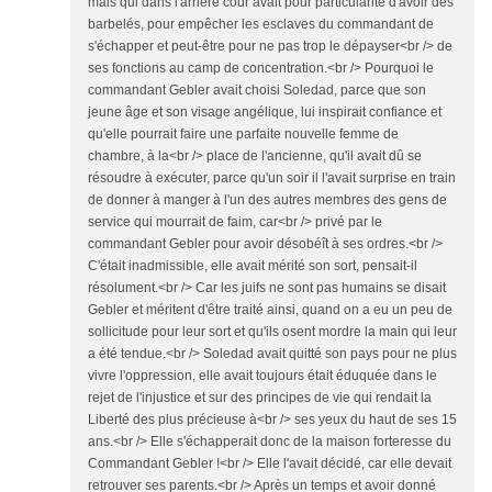
mais qui dans l'arrière cour avait pour particularité d'avoir des
barbelés, pour empêcher les esclaves du commandant de
s'échapper et peut-être pour ne pas trop le dépayser<br /> de
ses fonctions au camp de concentration.<br /> Pourquoi le
commandant Gebler avait choisi Soledad, parce que son
jeune âge et son visage angélique, lui inspirait confiance et
qu'elle pourrait faire une parfaite nouvelle femme de
chambre, à la<br /> place de l'ancienne, qu'il avait dû se
résoudre à exécuter, parce qu'un soir il l'avait surprise en train
de donner à manger à l'un des autres membres des gens de
service qui mourrait de faim, car<br /> privé par le
commandant Gebler pour avoir désobéît à ses ordres.<br />
C'était inadmissible, elle avait mérité son sort, pensait-il
résolument.<br /> Car les juifs ne sont pas humains se disait
Gebler et méritent d'être traité ainsi, quand on a eu un peu de
sollicitude pour leur sort et qu'ils osent mordre la main qui leur
a été tendue.<br /> Soledad avait quitté son pays pour ne plus
vivre l'oppression, elle avait toujours était éduquée dans le
rejet de l'injustice et sur des principes de vie qui rendait la
Liberté des plus précieuse à<br /> ses yeux du haut de ses 15
ans.<br /> Elle s'échapperait donc de la maison forteresse du
Commandant Gebler !<br /> Elle l'avait décidé, car elle devait
retrouver ses parents.<br /> Après un temps et avoir donné