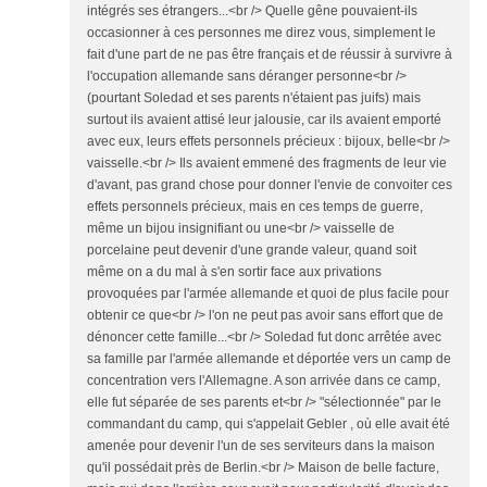
intégrés ses étrangers...<br /> Quelle gêne pouvaient-ils
occasionner à ces personnes me direz vous, simplement le
fait d'une part de ne pas être français et de réussir à survivre à
l'occupation allemande sans déranger personne<br />
(pourtant Soledad et ses parents n'étaient pas juifs) mais
surtout ils avaient attisé leur jalousie, car ils avaient emporté
avec eux, leurs effets personnels précieux : bijoux, belle<br />
vaisselle.<br /> Ils avaient emmené des fragments de leur vie
d'avant, pas grand chose pour donner l'envie de convoiter ces
effets personnels précieux, mais en ces temps de guerre,
même un bijou insignifiant ou une<br /> vaisselle de
porcelaine peut devenir d'une grande valeur, quand soit
même on a du mal à s'en sortir face aux privations
provoquées par l'armée allemande et quoi de plus facile pour
obtenir ce que<br /> l'on ne peut pas avoir sans effort que de
dénoncer cette famille...<br /> Soledad fut donc arrêtée avec
sa famille par l'armée allemande et déportée vers un camp de
concentration vers l'Allemagne. A son arrivée dans ce camp,
elle fut séparée de ses parents et<br /> "sélectionnée" par le
commandant du camp, qui s'appelait Gebler , où elle avait été
amenée pour devenir l'un de ses serviteurs dans la maison
qu'il possédait près de Berlin.<br /> Maison de belle facture,