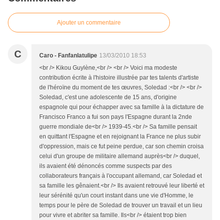
Ajouter un commentaire
C
Caro - Fanfanlatulipe
13/03/2010 18:53
<br /> Kikou Guylène,<br /> <br /> Voici ma modeste
contribution écrite à l'histoire illustrée par tes talents d'artiste
de l'héroïne du moment de tes œuvres, Soledad :<br /> <br />
Soledad, c'est une adolescente de 15 ans, d'origine
espagnole qui pour échapper avec sa famille à la dictature de
Francisco Franco a fui son pays l'Espagne durant la 2nde
guerre mondiale de<br /> 1939-45.<br /> Sa famille pensait
en quittant l'Espagne et en rejoignant la France ne plus subir
d'oppression, mais ce fut peine perdue, car son chemin croisa
celui d'un groupe de militaire allemand auprès<br /> duquel,
ils avaient été dénoncés comme suspects par des
collaborateurs français à l'occupant allemand, car Soledad et
sa famille les gênaient.<br /> Ils avaient retrouvé leur liberté et
leur sérénité qu'un court instant dans une vie d'Homme, le
temps pour le père de Soledad de trouver un travail et un lieu
pour vivre et abriter sa famille. Ils<br /> étaient trop bien