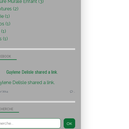
ure Murale Enfant (3)
tures (2)
ie (1)
s (1)
(1)
s (1)
CEBOOK
Guylene Delisle shared a link.
0/2014
…
CHERCHE