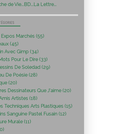
he de Vie...BD...La Lettre...
TÉGORIES
s Expos Marchés (55)
eaux (45)
in Avec Gimp (34)
ots Pour Le Dire (33)
essins De Soledad (29)
eu De Poésie (28)
que (20)
res Dessinateurs Que J'aime (20)
mis Artistes (18)
s Techniques Arts Plastiques (15)
ns Sanguine Pastel Fusain (12)
ure Murale (11)
0)