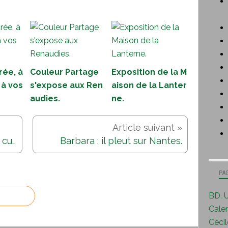
rée, à
Couleur Partage
Exposition de la M
 à vos
s'expose aux Ren
aison de la Lanter
audies.
ne.
"Art' Rovazil", la défense de la culture dans nos campagnes...
Barbara : il pleut sur Nantes.
PA
BD. U
Calen
Cécile