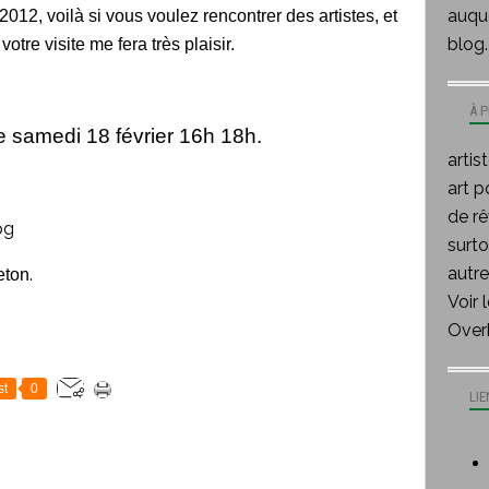
auque
2012, voilà si vous voulez rencontrer des artistes, et
blog.
otre visite me fera très plaisir.
À 
e samedi 18 février 16h 18h.
artis
art p
de rê
surt
autre
.
eton
Voir 
Over
st
0
LIE