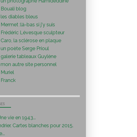
un photographe Hamideddine
Bouali blog
les diables bleus
Mermet :là-bas si j'y suis
Frédéric Lévesque sculpteur
Caro, la sclérose en plaque
un poète Serge Prioul
galerie tableaux Guylène
mon autre site personnel
Muriel
Franck
GES
ne vie en 1943...
drier. Cartes blanches pour 2015.
...