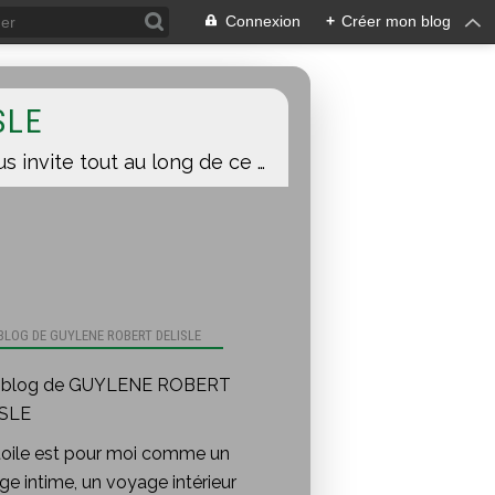
Connexion
+
Créer mon blog
SLE
Une toile est pour moi comme un voyage intime, un voyage intérieur auquel je vous invite tout au long de ce blog.
 BLOG DE GUYLENE ROBERT DELISLE
toile est pour moi comme un
e intime, un voyage intérieur