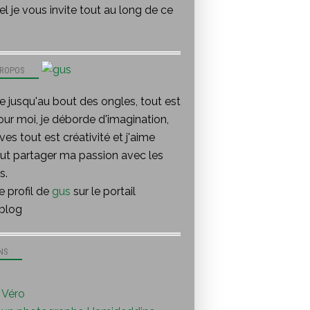
l je vous invite tout au long de ce
PROPOS
te jusqu'au bout des ongles, tout est
our moi, je déborde d'imagination,
ves tout est créativité et j'aime
out partager ma passion avec les
s.
le profil de
gus
sur le portail
blog
NS
Véro