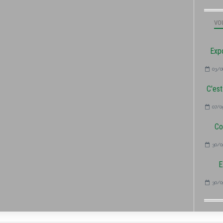
VOU
Expo
03/0
C'est
07/0
Co
30/0
E
30/0