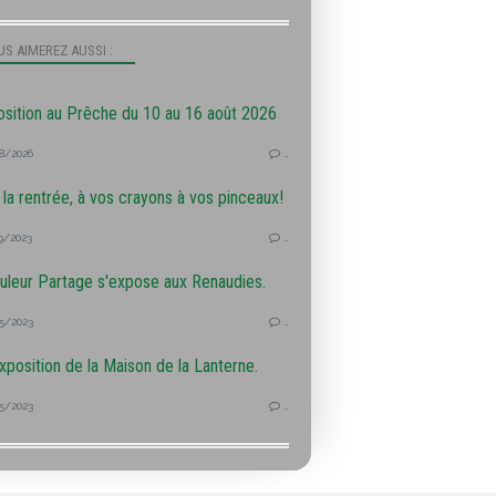
S AIMEREZ AUSSI :
sition au Prêche du 10 au 16 août 2026
8/2026
…
 la rentrée, à vos crayons à vos pinceaux!
9/2023
…
uleur Partage s'expose aux Renaudies.
5/2023
…
xposition de la Maison de la Lanterne.
5/2023
…