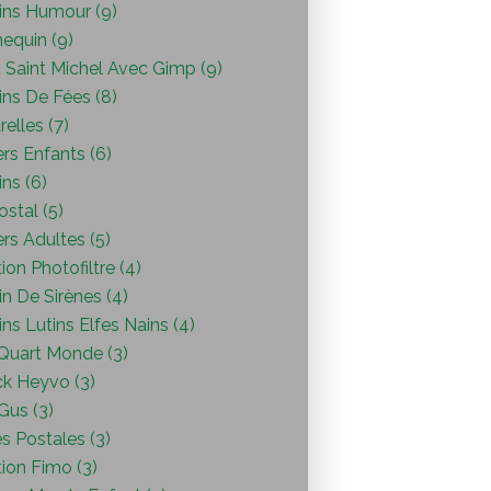
ins Humour (9)
equin (9)
 Saint Michel Avec Gimp (9)
ins De Fées (8)
elles (7)
ers Enfants (6)
ns (6)
ostal (5)
ers Adultes (5)
ion Photofiltre (4)
n De Sirènes (4)
ns Lutins Elfes Nains (4)
Quart Monde (3)
ck Heyvo (3)
 Gus (3)
s Postales (3)
ion Fimo (3)