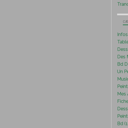
Tranc
CA
Info
Tabl
Dess
Des M
Bd D
Un P
Musi
Peint
Mes A
Fiche
Dessi
Peint
Bd (1