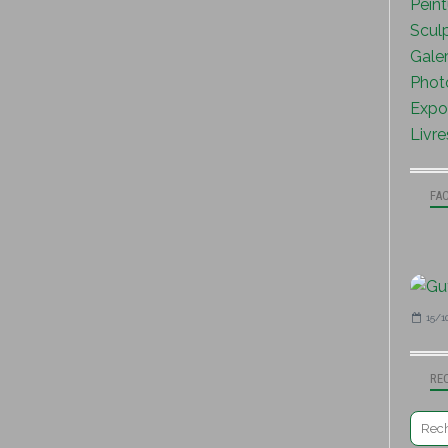
Peint
Sculp
Galer
Photo
Expo 
Livre
FA
15/1
RE