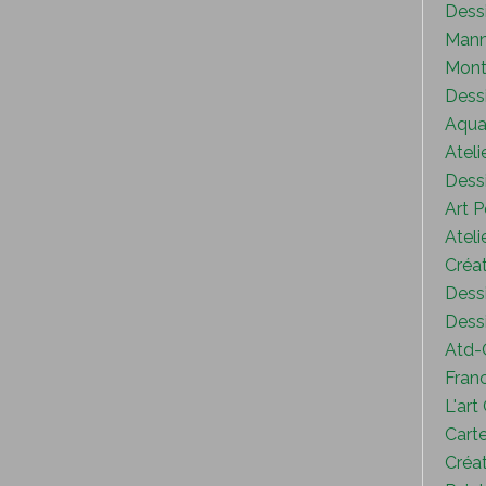
Dess
Mann
Mont
Dess
Aquar
Ateli
Dessi
Art P
Ateli
Créat
Dessi
Dessi
Atd-
Fran
L'art
Carte
Créat