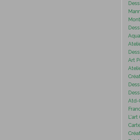
Dess
Mann
Mont
Dess
Aquar
Ateli
Dessi
Art P
Ateli
Créat
Dessi
Dessi
Atd-
Fran
L'art
Carte
Créat