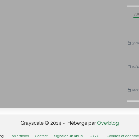
VOU
30/0
07/1
07/1
Grayscale © 2014 - Hébergé par
Overblog
log
Top articles
Contact
Signaler un abus
C.G.U.
Cookies et donnée