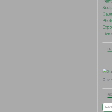
Peint
Sculp
Galer
Photo
Expo 
Livre
FA
15/1
RE