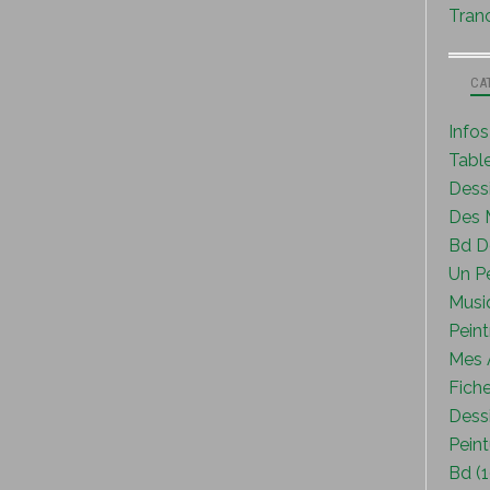
Tranc
CA
Info
Tabl
Dess
Des M
Bd D
Un P
Musi
Peint
Mes A
Fiche
Dessi
Peint
Bd (1