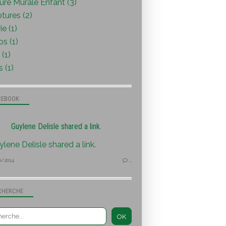
ure Murale Enfant (3)
tures (2)
ie (1)
s (1)
(1)
s (1)
CEBOOK
Guylene Delisle shared a link.
0/2014
…
CHERCHE