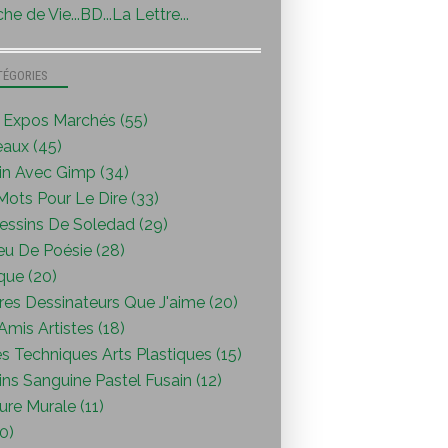
he de Vie...BD...La Lettre...
TÉGORIES
s Expos Marchés (55)
eaux (45)
in Avec Gimp (34)
ots Pour Le Dire (33)
essins De Soledad (29)
eu De Poésie (28)
que (20)
res Dessinateurs Que J'aime (20)
mis Artistes (18)
s Techniques Arts Plastiques (15)
ns Sanguine Pastel Fusain (12)
ure Murale (11)
0)