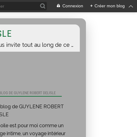
Connexion
+
Créer mon blog
SLE
Une toile est pour moi comme un voyage intime, un voyage intérieur auquel je vous invite tout au long de ce blog.
 BLOG DE GUYLENE ROBERT DELISLE
toile est pour moi comme un
e intime, un voyage intérieur