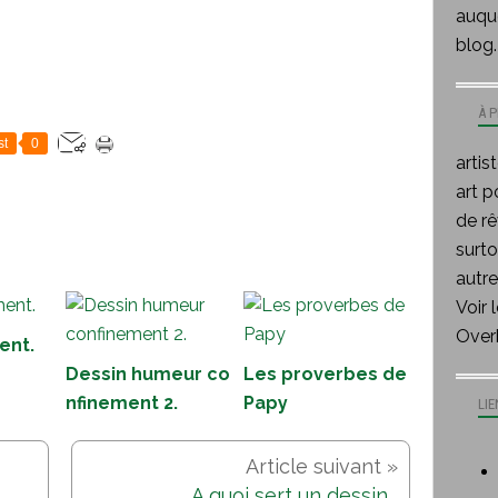
auque
!
blog.
À 
st
0
artis
art p
de rê
surt
autre
Voir 
Over
ent.
Dessin humeur co
Les proverbes de
nfinement 2.
Papy
LIE
A quoi sert un dessin...