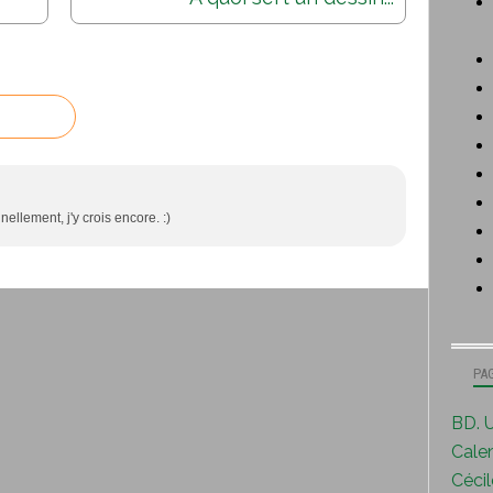
nellement, j'y crois encore. :)
PA
BD. U
Calen
Cécile