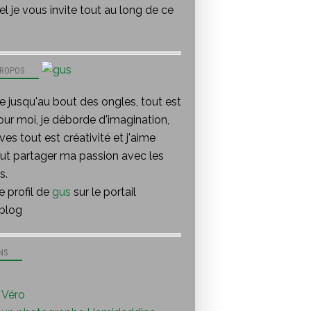
l je vous invite tout au long de ce
PROPOS
te jusqu'au bout des ongles, tout est
our moi, je déborde d'imagination,
ves tout est créativité et j'aime
out partager ma passion avec les
s.
le profil de
gus
sur le portail
blog
NS
Véro