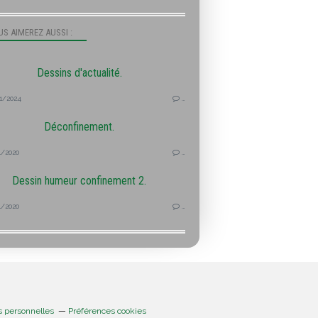
S AIMEREZ AUSSI :
Dessins d'actualité.
1/2024
…
Déconfinement.
1/2020
…
Dessin humeur confinement 2.
1/2020
…
s personnelles
Préférences cookies