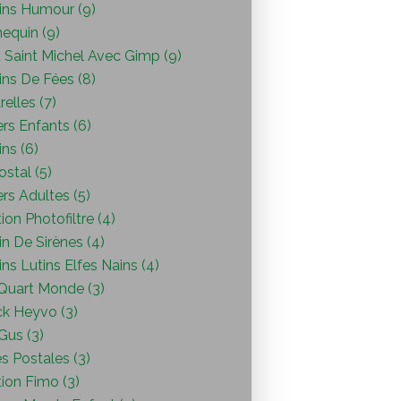
ins Humour (9)
equin (9)
 Saint Michel Avec Gimp (9)
ins De Fées (8)
elles (7)
ers Enfants (6)
ns (6)
ostal (5)
ers Adultes (5)
ion Photofiltre (4)
n De Sirènes (4)
ns Lutins Elfes Nains (4)
Quart Monde (3)
ck Heyvo (3)
 Gus (3)
s Postales (3)
ion Fimo (3)