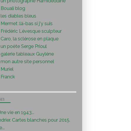
un photographe Hamideddine
Bouali blog
les diables bleus
Mermet :là-bas si j'y suis
Frédéric Lévesque sculpteur
Caro, la sclérose en plaque
un poète Serge Prioul
galerie tableaux Guylène
mon autre site personnel
Muriel
Franck
GES
ne vie en 1943...
drier. Cartes blanches pour 2015.
...