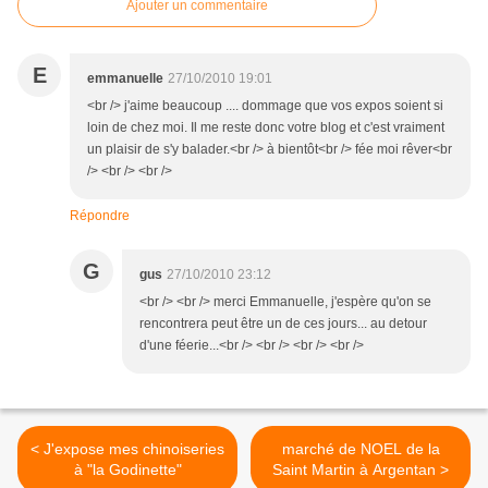
Ajouter un commentaire
E
emmanuelle
27/10/2010 19:01
<br /> j'aime beaucoup .... dommage que vos expos soient si
loin de chez moi. Il me reste donc votre blog et c'est vraiment
un plaisir de s'y balader.<br /> à bientôt<br /> fée moi rêver<br
/> <br /> <br />
Répondre
G
gus
27/10/2010 23:12
<br /> <br /> merci Emmanuelle, j'espère qu'on se
rencontrera peut être un de ces jours... au detour
d'une féerie...<br /> <br /> <br /> <br />
< J'expose mes chinoiseries
marché de NOEL de la
à "la Godinette"
Saint Martin à Argentan >