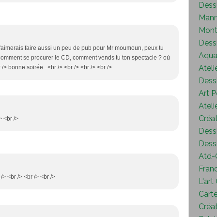
Dess
Mann
Mont
Dess
, j'aimerais faire aussi un peu de pub pour Mr moumoun, peux tu
Aquar
comment se procurer le CD, comment vends tu ton spectacle ? où
Ateli
 /> bonne soirée...<br /> <br /> <br /> <br />
Dessi
Art P
Ateli
Créat
> <br />
Dessi
Dessi
Atd-
Fran
 /> <br /> <br /> <br />
L'art
Carte
Créat