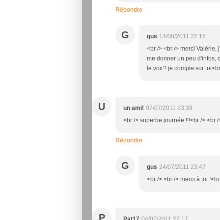
Répondre
G
gus
14/08/2011 22:15
<br /> <br /> merci Valérie
me donner un peu d'infos, 
le voir? je compte sur toi<br
U
un ami!
07/07/2011 23:39
<br /> superbe journée !!!<br /> <br /
Répondre
G
gus
24/07/2011 23:47
<br /> <br /> merci à toi !<br
P
Pat17
04/07/2011 22:17