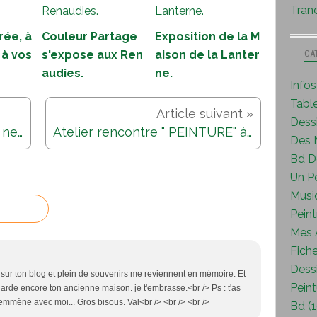
Tranc
rée, à
Couleur Partage
Exposition de la M
CA
 à vos
s'expose aux Ren
aison de la Lanter
audies.
ne.
Info
Tabl
Dess
La sclérose en plaques...pour ne pas oublier...
Atelier rencontre " PEINTURE" à L'Aigle...
Des M
Bd D
Un P
Musi
Peint
Mes A
Fiche
Dessi
 sur ton blog et plein de souvenirs me reviennent en mémoire. Et
Peint
garde encore ton ancienne maison. je t'embrasse.<br /> Ps : t'as
 l'emmène avec moi... Gros bisous. Val<br /> <br /> <br />
Bd (1