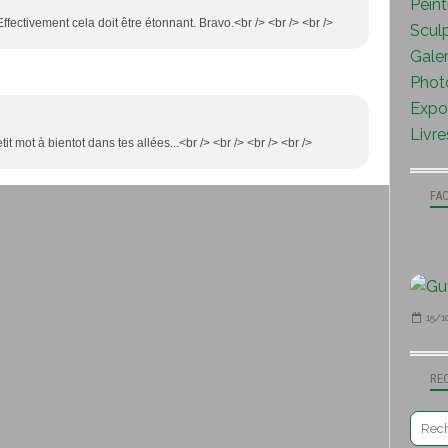
Peint
Effectivement cela doit être étonnant. Bravo.<br /> <br /> <br />
Sculp
Galer
Photo
Expo 
Livre
tit mot à bientot dans tes allées...<br /> <br /> <br /> <br />
FA
15/1
RE