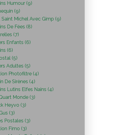
ins Humour (9)
equin (9)
 Saint Michel Avec Gimp (9)
ins De Fées (8)
elles (7)
ers Enfants (6)
ns (6)
ostal (5)
ers Adultes (5)
ion Photofiltre (4)
n De Sirènes (4)
ns Lutins Elfes Nains (4)
Quart Monde (3)
ck Heyvo (3)
 Gus (3)
s Postales (3)
ion Fimo (3)