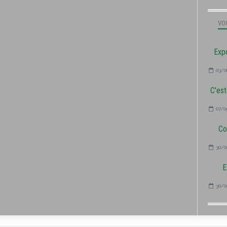
VOU
Expo
03/0
C'est
07/0
Co
30/0
E
30/0