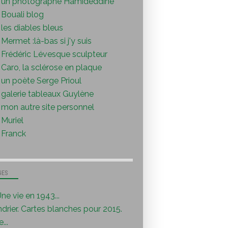
un photographe Hamideddine
Bouali blog
les diables bleus
Mermet :là-bas si j'y suis
Frédéric Lévesque sculpteur
Caro, la sclérose en plaque
un poète Serge Prioul
galerie tableaux Guylène
mon autre site personnel
Muriel
Franck
GES
ne vie en 1943...
drier. Cartes blanches pour 2015.
...