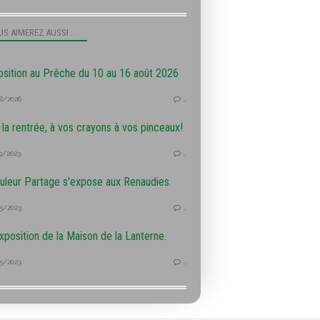
S AIMEREZ AUSSI :
sition au Prêche du 10 au 16 août 2026
8/2026
…
 la rentrée, à vos crayons à vos pinceaux!
9/2023
…
uleur Partage s'expose aux Renaudies.
5/2023
…
xposition de la Maison de la Lanterne.
5/2023
…