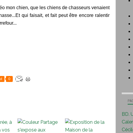
t Léo mon chien, que les chiens de chasseurs venaient
hasse...Et qui faisait, et fait peut être encore ralentir
rrefour...
st
0
PA
BD. U
Calen
Cécile