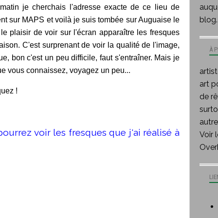
auque
e matin je cherchais l'adresse exacte de ce lieu de
blog.
ent sur MAPS et voilà je suis tombée sur Auguaise le
u le plaisir de voir sur l'écran apparaître les fresques
ison. C'est surprenant de voir la qualité de l'image,
À 
, bon c'est un peu difficile, faut s'entraîner. Mais je
 que vous connaissez, voyagez un peu...
artis
art p
quez !
de rê
surt
autre
ourrez voir les fresques que j'ai réalisé à
Voir 
Over
LIE