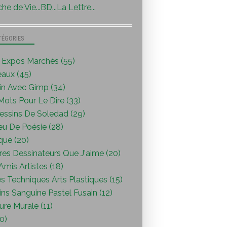
he de Vie...BD...La Lettre...
TÉGORIES
s Expos Marchés (55)
eaux (45)
in Avec Gimp (34)
ots Pour Le Dire (33)
essins De Soledad (29)
eu De Poésie (28)
que (20)
res Dessinateurs Que J'aime (20)
mis Artistes (18)
s Techniques Arts Plastiques (15)
ns Sanguine Pastel Fusain (12)
ure Murale (11)
0)