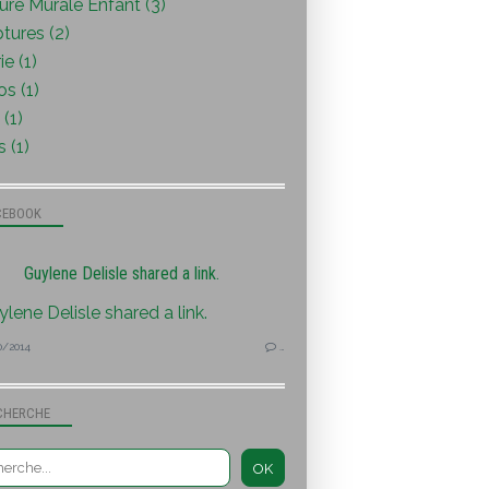
ure Murale Enfant (3)
tures (2)
ie (1)
s (1)
(1)
s (1)
CEBOOK
Guylene Delisle shared a link.
0/2014
…
CHERCHE