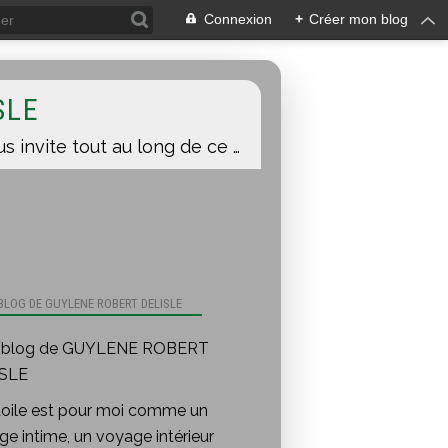
Connexion
+
Créer mon blog
SLE
Une toile est pour moi comme un voyage intime, un voyage intérieur auquel je vous invite tout au long de ce blog.
 BLOG DE GUYLENE ROBERT DELISLE
toile est pour moi comme un
e intime, un voyage intérieur