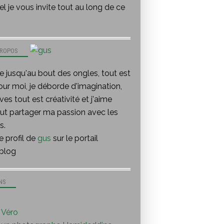
l je vous invite tout au long de ce
PROPOS
te jusqu'au bout des ongles, tout est
our moi, je déborde d'imagination,
ves tout est créativité et j'aime
out partager ma passion avec les
s.
le profil de
gus
sur le portail
blog
NS
Véro