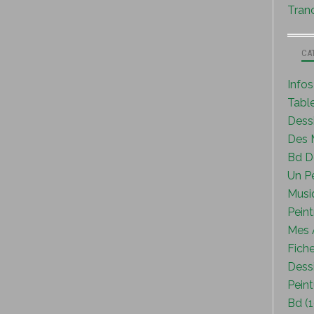
Tranc
CA
Info
Tabl
Dess
Des M
Bd D
Un P
Musi
Peint
Mes A
Fiche
Dessi
Peint
Bd (1