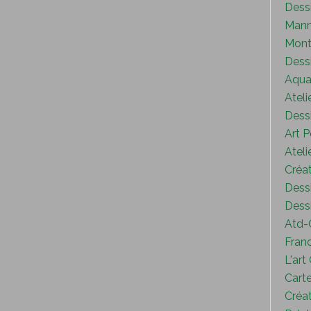
Dess
Mann
Mont
Dess
Aquar
Ateli
Dessi
Art P
Ateli
Créat
Dessi
Dessi
Atd-
Fran
L'art
Carte
Créat