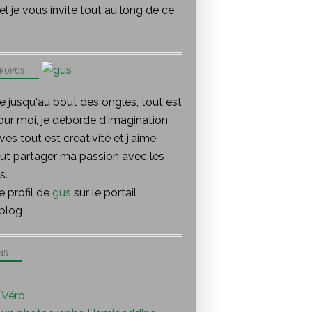
l je vous invite tout au long de ce
PROPOS
te jusqu'au bout des ongles, tout est
our moi, je déborde d'imagination,
ves tout est créativité et j'aime
out partager ma passion avec les
s.
le profil de
gus
sur le portail
blog
NS
Véro