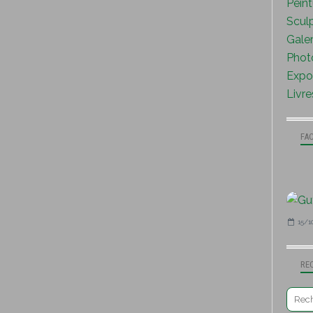
Peint
Sculp
Galer
Photo
Expo 
Livre
FA
15/1
RE