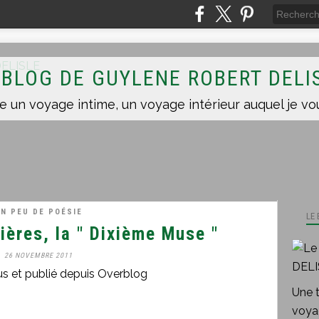
 BLOG DE GUYLENE ROBERT DELI
N PEU DE POÉSIE
LE
ères, la " Dixième Muse "
26 NOVEMBRE 2011
us et publié depuis Overblog
Une 
voyag