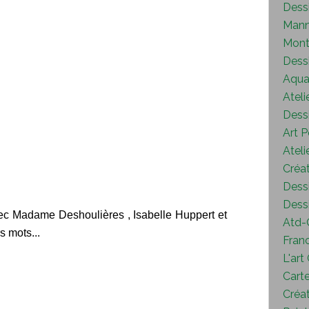
Dess
Mann
Mont
Dess
Aquar
Ateli
Dessi
Art P
Ateli
Créat
Dessi
Dessi
avec Madame Deshoulières , Isabelle Huppert et
Atd-
s mots...
Fran
L'art
Carte
Créat