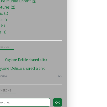
ure Murale Enfant (3)
tures (2)
ie (1)
s (1)
(1)
s (1)
CEBOOK
Guylene Delisle shared a link.
0/2014
…
CHERCHE