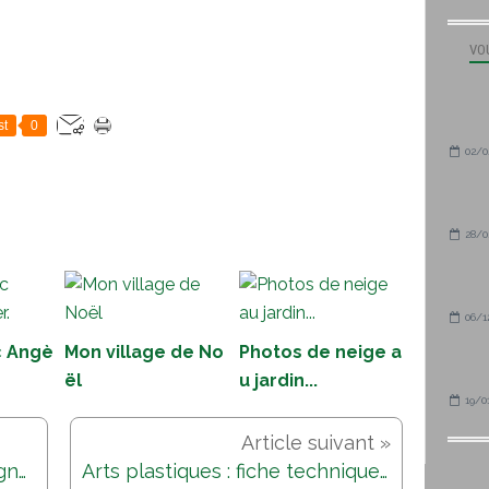
VOU
st
0
02/0
28/0
06/1
 Angè
Mon village de No
Photos de neige a
ël
u jardin...
19/0
Le marché de Sens de Bretagne...
Arts plastiques : fiche technique 3...