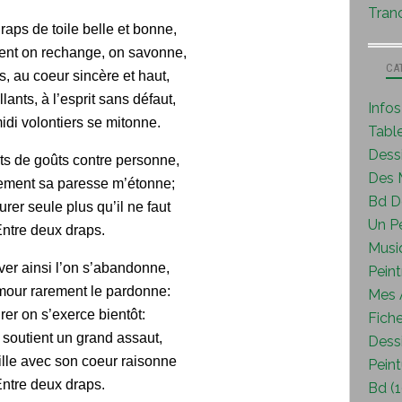
Tranc
raps de toile belle et bonne,
ent on rechange, on savonne,
CA
is, au coeur sincère et haut,
lants, à l’esprit sans défaut,
Info
idi volontiers se mitonne.
Tabl
Dess
s de goûts contre personne,
Des M
ement sa paresse m’étonne;
Bd D
rer seule plus qu’il ne faut
Un P
ntre deux draps.
Musi
er ainsi l’on s’abandonne,
Peint
amour rarement le pardonne:
Mes A
rer on s’exerce bientôt:
Fiche
u soutient un grand assaut,
Dessi
lle avec son coeur raisonne
Peint
ntre deux draps.
Bd (1