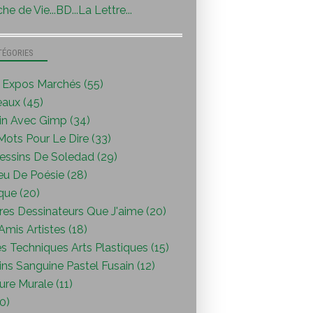
he de Vie...BD...La Lettre...
TÉGORIES
s Expos Marchés (55)
eaux (45)
in Avec Gimp (34)
ots Pour Le Dire (33)
essins De Soledad (29)
eu De Poésie (28)
que (20)
res Dessinateurs Que J'aime (20)
mis Artistes (18)
s Techniques Arts Plastiques (15)
ns Sanguine Pastel Fusain (12)
ure Murale (11)
0)