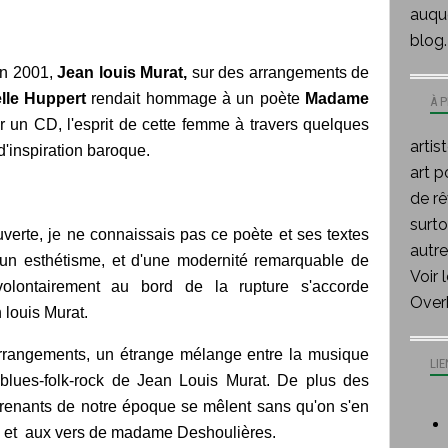
auque
blog.
en 2001,
Jean louis Murat,
sur des arrangements de
elle Huppert
rendait hommage à un poète
Madame
À 
sur un CD, l'esprit de cette femme à travers quelques
artis
d'inspiration baroque.
art p
de rê
surt
erte, je ne connaissais pas ce poète et ses textes
autre
 d'un esthétisme, et d'une modernité remarquable de
Voir 
volontairement au bord de la rupture s'accorde
Over
 louis Murat.
arrangements, un étrange mélange entre la musique
LIE
t blues-folk-rock de Jean Louis Murat. De plus des
prenants de notre époque se mêlent sans qu'on s'en
s et aux vers de madame Deshoulières.