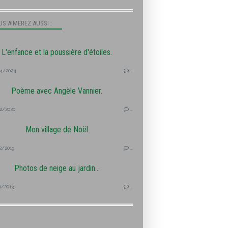
S AIMEREZ AUSSI :
L'enfance et la poussière d'étoiles.
4/2024
…
Poème avec Angèle Vannier.
2/2020
…
Mon village de Noël
2/2019
…
Photos de neige au jardin...
1/2013
…