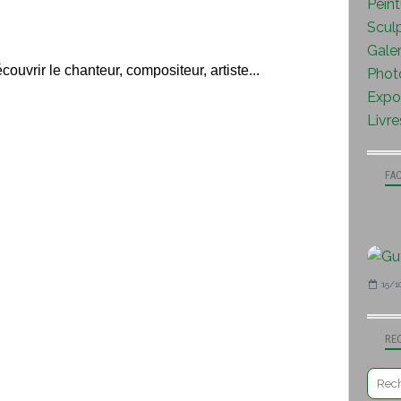
Peint
Sculp
Galer
couvrir le chanteur, compositeur, artiste...
Photo
Expo 
Livre
FA
15/1
RE