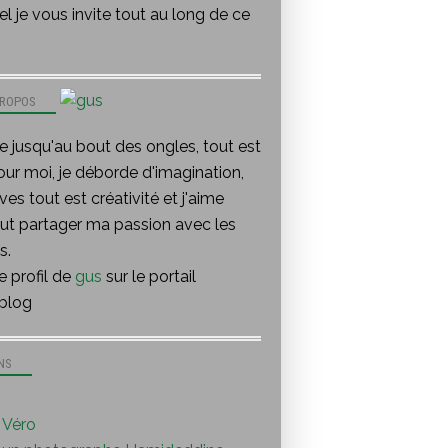
l je vous invite tout au long de ce
PROPOS
te jusqu'au bout des ongles, tout est
our moi, je déborde d'imagination,
ves tout est créativité et j'aime
out partager ma passion avec les
s.
le profil de
gus
sur le portail
blog
NS
Véro