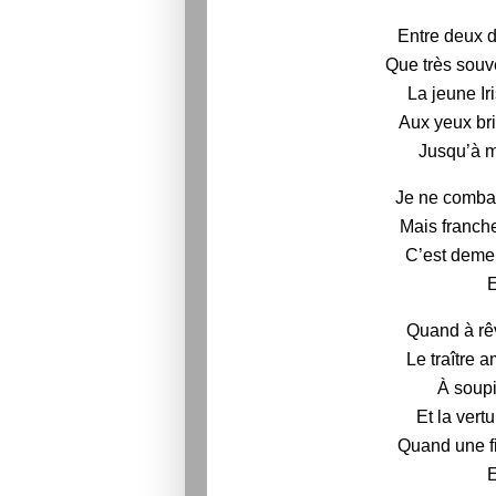
Entre deux d
Que très souv
La jeune Ir
Aux yeux bril
Jusqu’à m
Je ne combat
Mais franch
C’est demeu
E
Quand à rêv
Le traître 
À soupi
Et la vert
Quand une fi
E