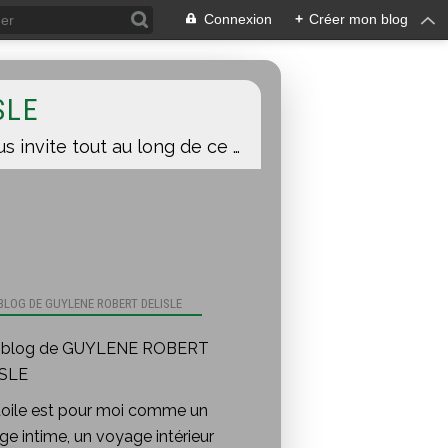
Connexion
+
Créer mon blog
SLE
Une toile est pour moi comme un voyage intime, un voyage intérieur auquel je vous invite tout au long de ce blog.
 BLOG DE GUYLENE ROBERT DELISLE
toile est pour moi comme un
e intime, un voyage intérieur