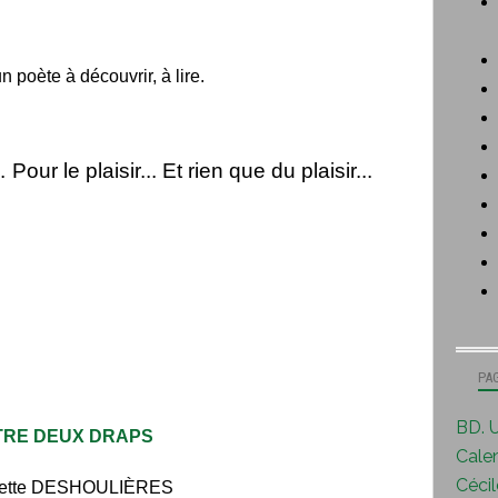
 poète à découvrir, à lire.
.
Pour le plaisir... Et rien que du plaisir...
PA
BD. U
TRE DEUX DRAPS
Calen
Cécile
nette DESHOULIÈRES