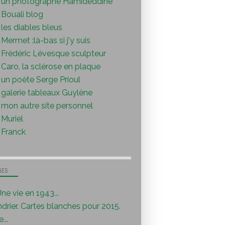
un photographe Hamideddine
Bouali blog
les diables bleus
Mermet :là-bas si j'y suis
Frédéric Lévesque sculpteur
Caro, la sclérose en plaque
un poète Serge Prioul
galerie tableaux Guylène
mon autre site personnel
Muriel
Franck
GES
ne vie en 1943...
drier. Cartes blanches pour 2015.
...