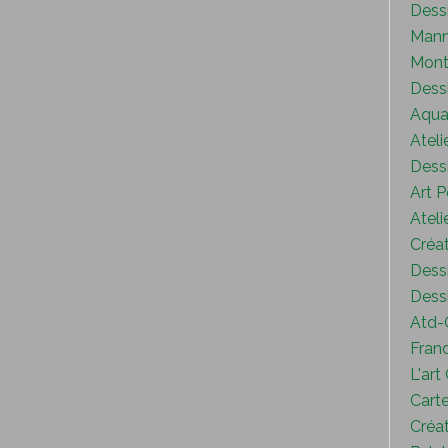
Dess
Mann
Mont
Dess
Aquar
Ateli
Dessi
Art P
Ateli
Créat
Dessi
Dessi
Atd-
Fran
L'art
Carte
Créat