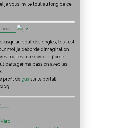
l je vous invite tout au long de ce
PROPOS
te jusqu'au bout des ongles, tout est
our moi, je déborde d'imagination,
ves tout est créativité et j'aime
out partager ma passion avec les
s.
le profil de
gus
sur le portail
blog
NS
Véro