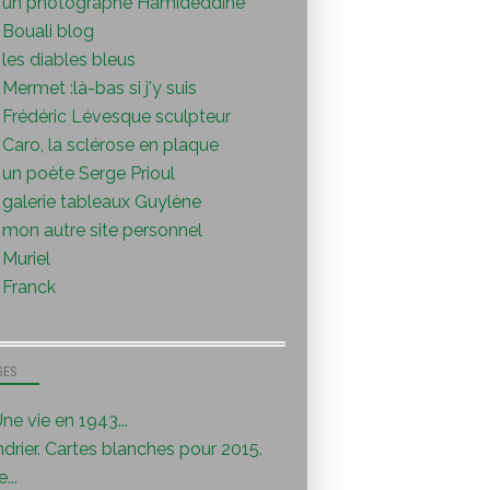
un photographe Hamideddine
Bouali blog
les diables bleus
Mermet :là-bas si j'y suis
Frédéric Lévesque sculpteur
Caro, la sclérose en plaque
un poète Serge Prioul
galerie tableaux Guylène
mon autre site personnel
Muriel
Franck
GES
ne vie en 1943...
drier. Cartes blanches pour 2015.
...