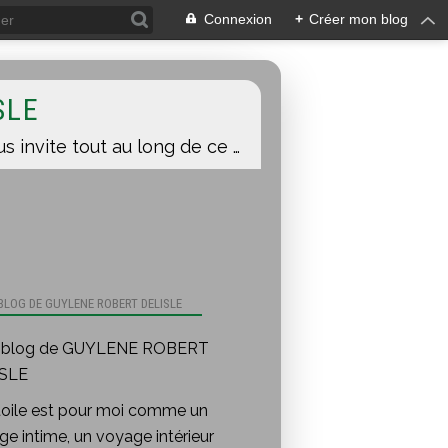
Connexion
+
Créer mon blog
SLE
Une toile est pour moi comme un voyage intime, un voyage intérieur auquel je vous invite tout au long de ce blog.
 BLOG DE GUYLENE ROBERT DELISLE
toile est pour moi comme un
e intime, un voyage intérieur