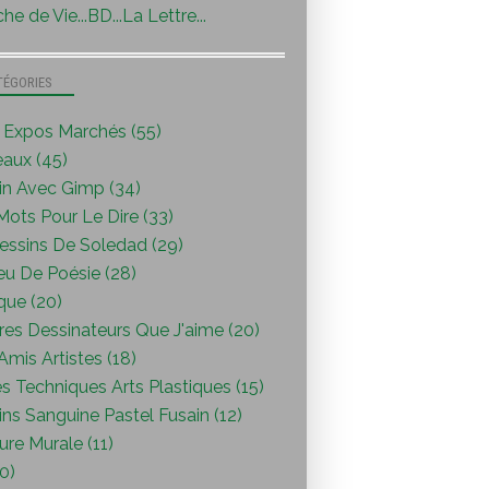
he de Vie...BD...La Lettre...
TÉGORIES
s Expos Marchés (55)
eaux (45)
in Avec Gimp (34)
ots Pour Le Dire (33)
essins De Soledad (29)
eu De Poésie (28)
que (20)
res Dessinateurs Que J'aime (20)
mis Artistes (18)
s Techniques Arts Plastiques (15)
ns Sanguine Pastel Fusain (12)
ure Murale (11)
0)