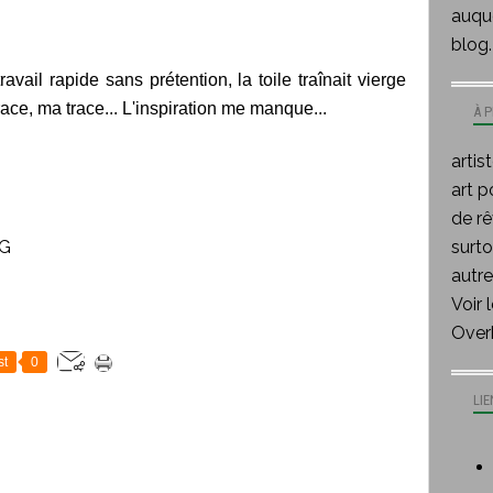
auque
blog.
avail rapide sans prétention, la toile traînait vierge
trace, ma trace... L'inspiration me manque...
À 
artis
art p
de rê
surt
autre
Voir 
Over
st
0
LIE