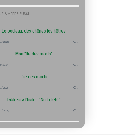
S AIMEREZ AUSSI :
Le bouleau, des chênes les hêtres
2/2026
…
Mon "Ile des morts"
2/2025
…
L'ile des morts.
9/2025
…
Tableau à l'huile : "Nuit d'été".
5/2025
…