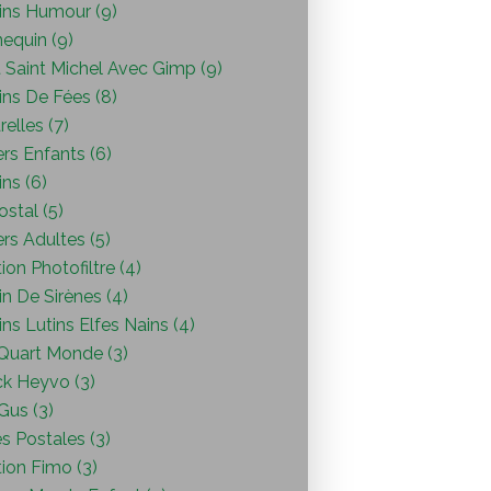
ins Humour (9)
equin (9)
 Saint Michel Avec Gimp (9)
ins De Fées (8)
elles (7)
ers Enfants (6)
ns (6)
ostal (5)
ers Adultes (5)
ion Photofiltre (4)
n De Sirènes (4)
ns Lutins Elfes Nains (4)
Quart Monde (3)
ck Heyvo (3)
 Gus (3)
s Postales (3)
ion Fimo (3)