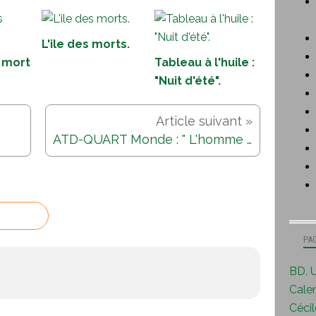
L'ile des morts.
s mort
Tableau à l'huile :
"Nuit d'été".
ATD-QUART Monde : " L'homme est devenu un moyen pour le profit "
PA
BD. U
Calen
Cécile