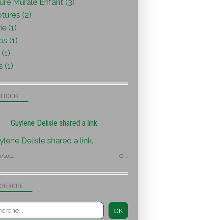
ure Murale Enfant (3)
tures (2)
ie (1)
s (1)
(1)
s (1)
CEBOOK
Guylene Delisle shared a link.
0/2014
…
CHERCHE