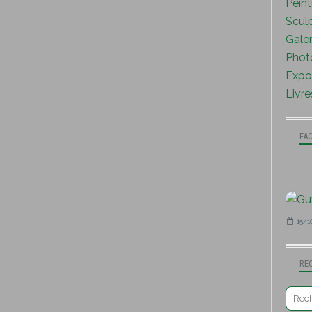
Peint
Sculp
Galer
Photo
Expo 
Livre
FA
15/1
RE