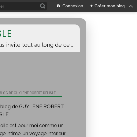
Connexion
+
Créer mon blog
SLE
Une toile est pour moi comme un voyage intime, un voyage intérieur auquel je vous invite tout au long de ce blog.
 BLOG DE GUYLENE ROBERT DELISLE
toile est pour moi comme un
e intime, un voyage intérieur