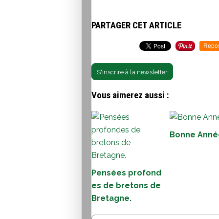
PARTAGER CET ARTICLE
Repo
S'inscrire à la newsletter
Vous aimerez aussi :
Bonne Anné
Pensées profond
es de bretons de
Bretagne.