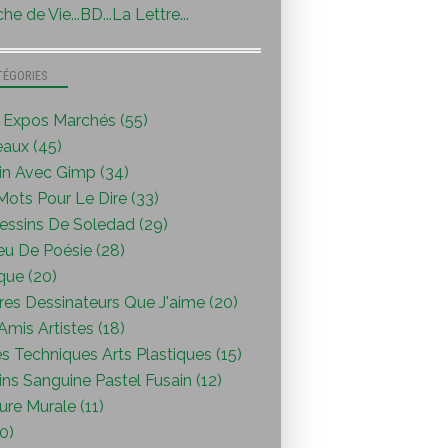
he de Vie...BD...La Lettre...
TÉGORIES
s Expos Marchés (55)
eaux (45)
in Avec Gimp (34)
ots Pour Le Dire (33)
essins De Soledad (29)
eu De Poésie (28)
que (20)
res Dessinateurs Que J'aime (20)
mis Artistes (18)
s Techniques Arts Plastiques (15)
ns Sanguine Pastel Fusain (12)
ure Murale (11)
0)