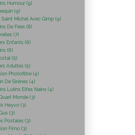
ins Humour (9)
equin (9)
 Saint Michel Avec Gimp (9)
ins De Fées (8)
elles (7)
ers Enfants (6)
ns (6)
ostal (5)
ers Adultes (5)
ion Photofiltre (4)
n De Sirènes (4)
ns Lutins Elfes Nains (4)
Quart Monde (3)
ck Heyvo (3)
 Gus (3)
s Postales (3)
ion Fimo (3)