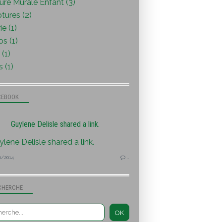
ure Murale Enfant (3)
tures (2)
ie (1)
s (1)
(1)
s (1)
CEBOOK
Guylene Delisle shared a link.
0/2014
…
CHERCHE