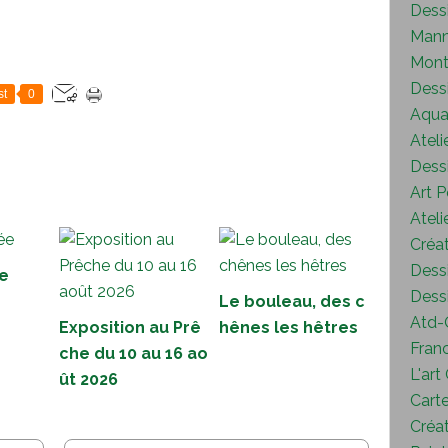
Dess
Mann
Mont
Dess
st
0
Aquar
Ateli
Dessi
Art P
Ateli
Créat
Dessi
e
Dessi
Le bouleau, des c
Atd-
Exposition au Prê
hênes les hêtres
Fran
che du 10 au 16 ao
L'art
ût 2026
Carte
Créat