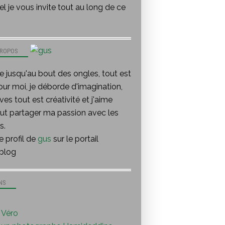
l je vous invite tout au long de ce
PROPOS
te jusqu'au bout des ongles, tout est
our moi, je déborde d'imagination,
ves tout est créativité et j'aime
out partager ma passion avec les
s.
le profil de
gus
sur le portail
blog
NS
Véro