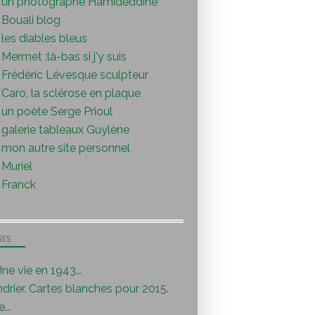
un photographe Hamideddine
Bouali blog
les diables bleus
Mermet :là-bas si j'y suis
Frédéric Lévesque sculpteur
Caro, la sclérose en plaque
un poète Serge Prioul
galerie tableaux Guylène
mon autre site personnel
Muriel
Franck
GES
ne vie en 1943...
drier. Cartes blanches pour 2015.
...