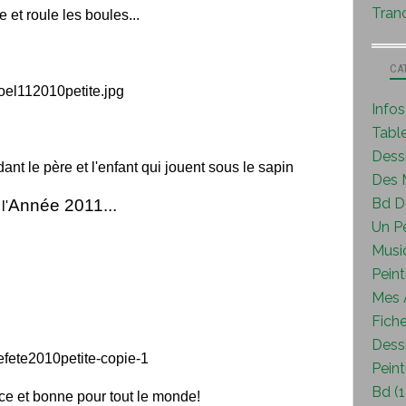
Tranc
 et roule les boules...
CA
Info
Tabl
Dess
ant le père et l'enfant qui jouent sous le sapin
Des M
Bd D
Année 2011...
l'
Un P
Musi
Peint
Mes A
Fiche
Dessi
Peint
Bd (1
uce et bonne pour tout le monde!