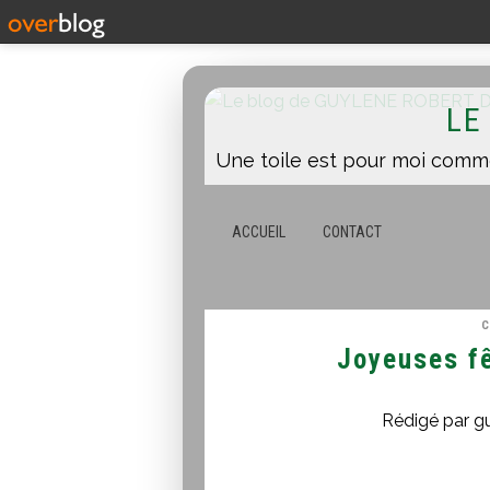
LE
ACCUEIL
CONTACT
C
Joyeuses fê
Rédigé par g