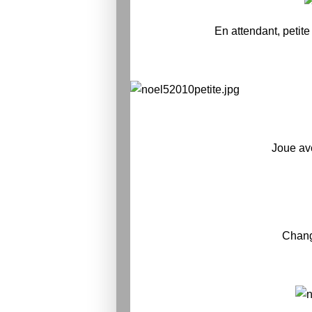
En attendant, petit
Joue ave
Change