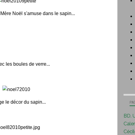
e Mère Noël s'amuse dans le sapin...
c les boules de verre...
 le décor du sapin...
PA
BD. U
Calen
Cécile