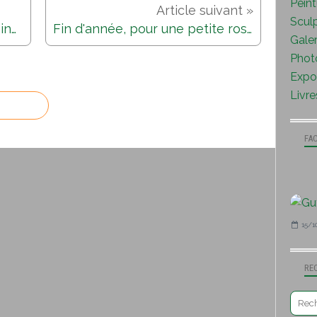
Peint
Sculp
rose de neige...comme une reine...
Fin d'année, pour une petite rose...
Galer
Photo
Expo 
Livre
FA
15/1
RE