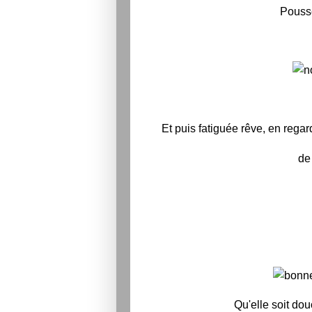
Pousse
Et puis fatiguée rêve, en regard
de 
Qu'elle soit do