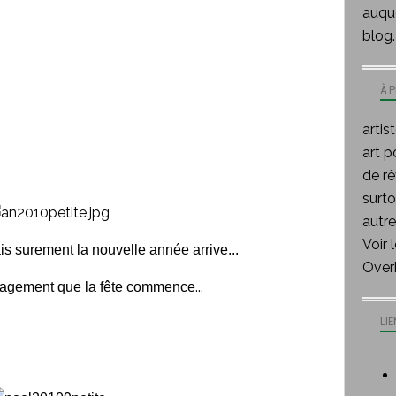
auque
blog.
À 
artis
art p
de rê
surt
autre
Voir 
s surement la nouvelle année arrive...
Over
...
sagement que la fête commence
LIE