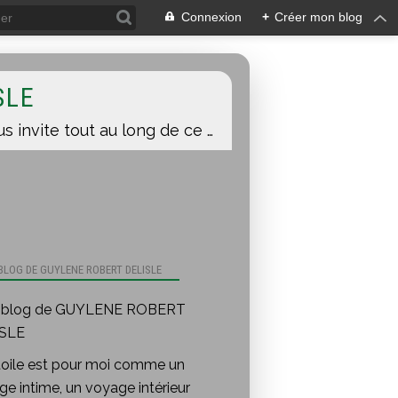
Connexion
+
Créer mon blog
SLE
Une toile est pour moi comme un voyage intime, un voyage intérieur auquel je vous invite tout au long de ce blog.
 BLOG DE GUYLENE ROBERT DELISLE
toile est pour moi comme un
e intime, un voyage intérieur