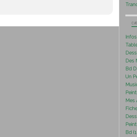
Tranc
CA
Info
Tabl
Dess
Des M
Bd D
Un P
Musi
Peint
Mes A
Fiche
Dessi
Peint
Bd (1