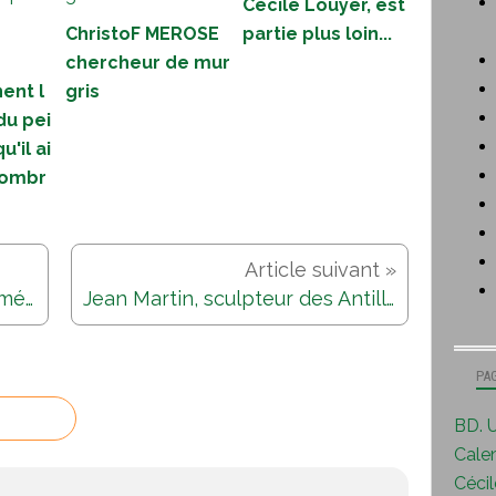
Cécile Louyer, est
ChristoF MEROSE
partie plus loin...
chercheur de mur
ent l
gris
du pei
u'il ai
 ombr
Une ville en perspective...Isométrique.
Jean Martin, sculpteur des Antilles...
PA
BD. U
Calen
Cécile