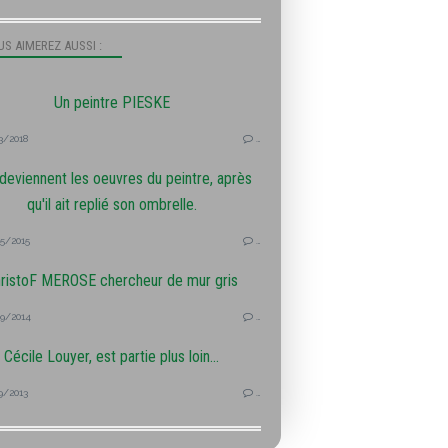
S AIMEREZ AUSSI :
Un peintre PIESKE
3/2018
…
deviennent les oeuvres du peintre, après
qu'il ait replié son ombrelle.
5/2015
…
ristoF MEROSE chercheur de mur gris
9/2014
…
Cécile Louyer, est partie plus loin...
9/2013
…