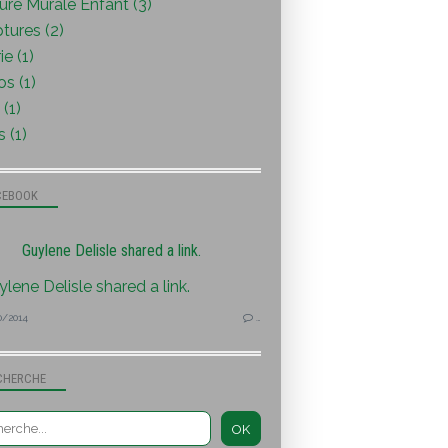
ure Murale Enfant (3)
tures (2)
ie (1)
s (1)
(1)
s (1)
CEBOOK
Guylene Delisle shared a link.
0/2014
…
CHERCHE