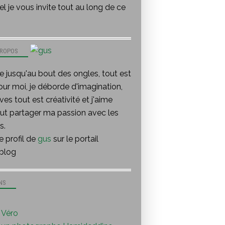
l je vous invite tout au long de ce
PROPOS
te jusqu'au bout des ongles, tout est
our moi, je déborde d'imagination,
ves tout est créativité et j'aime
out partager ma passion avec les
s.
le profil de
gus
sur le portail
blog
NS
Véro