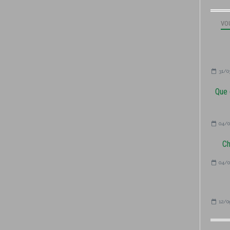
VOU
31/0
Que 
04/0
Ch
04/0
12/0