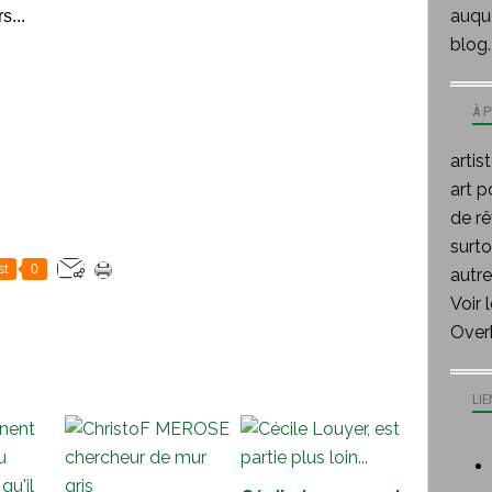
auque
s...
blog.
À 
artis
art p
de rê
surt
st
0
autre
Voir 
Over
LIE