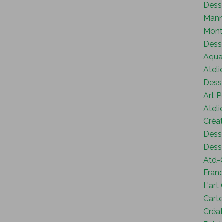
Dess
Mann
Mont
Dess
Aquar
Ateli
Dessi
Art P
Ateli
Créat
Dessi
Dessi
Atd-
Fran
L'art
Carte
Créat