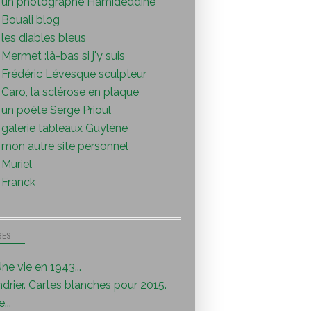
un photographe Hamideddine
Bouali blog
les diables bleus
Mermet :là-bas si j'y suis
Frédéric Lévesque sculpteur
Caro, la sclérose en plaque
un poète Serge Prioul
galerie tableaux Guylène
mon autre site personnel
Muriel
Franck
GES
ne vie en 1943...
drier. Cartes blanches pour 2015.
...