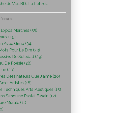
he de Vie...BD...La Lettre...
TÉGORIES
s Expos Marchés (55)
eaux (45)
in Avec Gimp (34)
ots Pour Le Dire (33)
essins De Soledad (29)
eu De Poésie (28)
que (20)
res Dessinateurs Que J'aime (20)
mis Artistes (18)
s Techniques Arts Plastiques (15)
ns Sanguine Pastel Fusain (12)
ure Murale (11)
0)