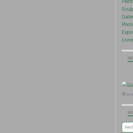
Peint
Sculp
Galer
Photo
Expo 
Livre
FA
15/1
RE