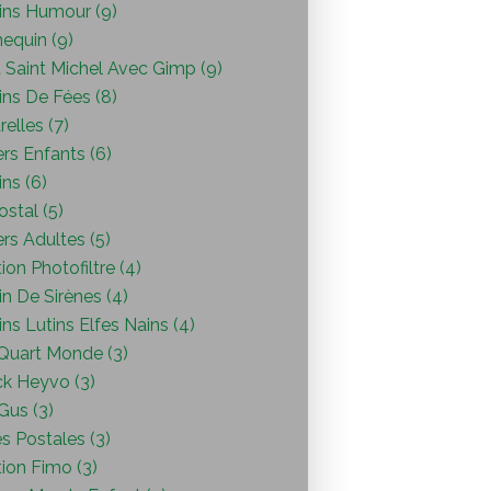
ins Humour (9)
equin (9)
 Saint Michel Avec Gimp (9)
ins De Fées (8)
elles (7)
ers Enfants (6)
ns (6)
ostal (5)
ers Adultes (5)
ion Photofiltre (4)
n De Sirènes (4)
ns Lutins Elfes Nains (4)
Quart Monde (3)
ck Heyvo (3)
 Gus (3)
s Postales (3)
ion Fimo (3)