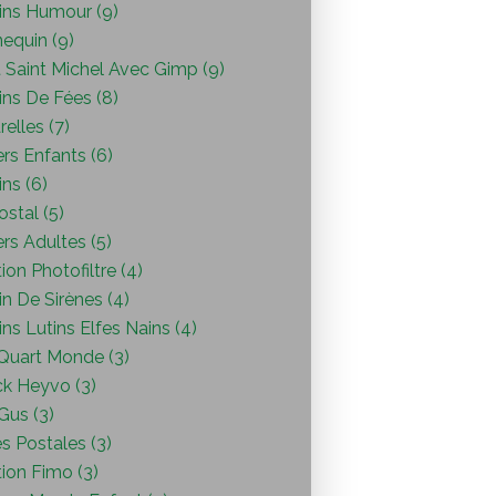
ins Humour (9)
equin (9)
 Saint Michel Avec Gimp (9)
ins De Fées (8)
elles (7)
ers Enfants (6)
ns (6)
ostal (5)
ers Adultes (5)
ion Photofiltre (4)
n De Sirènes (4)
ns Lutins Elfes Nains (4)
Quart Monde (3)
ck Heyvo (3)
 Gus (3)
s Postales (3)
ion Fimo (3)