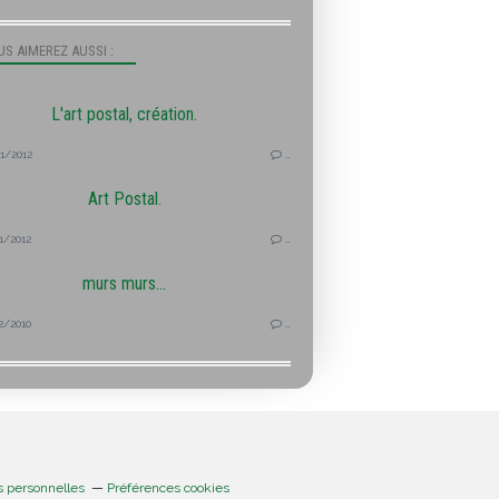
S AIMEREZ AUSSI :
L'art postal, création.
1/2012
…
Art Postal.
1/2012
…
murs murs...
2/2010
…
s personnelles
Préférences cookies