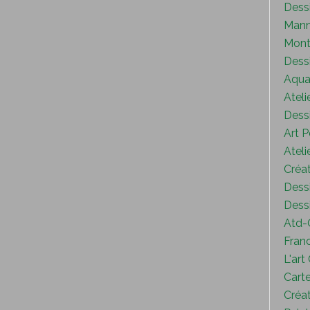
Dess
Mann
Mont
Dess
Aquar
Ateli
Dessi
Art P
Ateli
Créat
Dessi
Dessi
Atd-
Fran
L'art
Carte
Créat