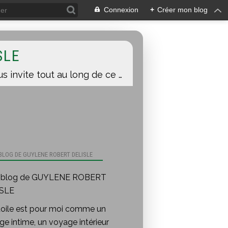
Connexion
+
Créer mon blog
SLE
Une toile est pour moi comme un voyage intime, un voyage intérieur auquel je vous invite tout au long de ce blog.
 BLOG DE GUYLENE ROBERT DELISLE
toile est pour moi comme un
e intime, un voyage intérieur