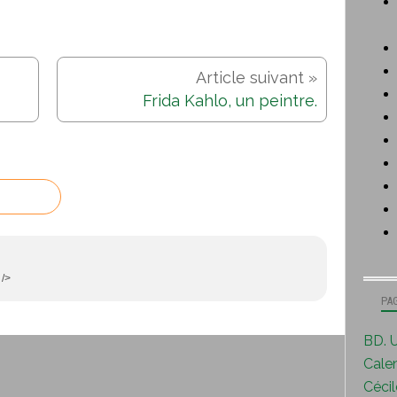
Frida Kahlo, un peintre.
 />
PA
BD. U
Calen
Cécile