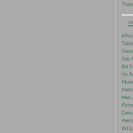
Tranc
CA
Info
Tabl
Dess
Des M
Bd D
Un P
Musi
Peint
Mes A
Fiche
Dessi
Peint
Bd (1