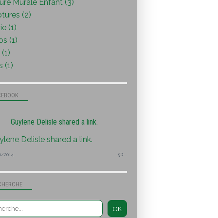
ure Murale Enfant (3)
tures (2)
ie (1)
s (1)
(1)
s (1)
CEBOOK
Guylene Delisle shared a link.
0/2014
…
CHERCHE