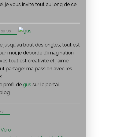
l je vous invite tout au long de ce
PROPOS
te jusqu'au bout des ongles, tout est
our moi, je déborde d'imagination,
ves tout est créativité et j'aime
out partager ma passion avec les
s.
le profil de
gus
sur le portail
blog
NS
Véro