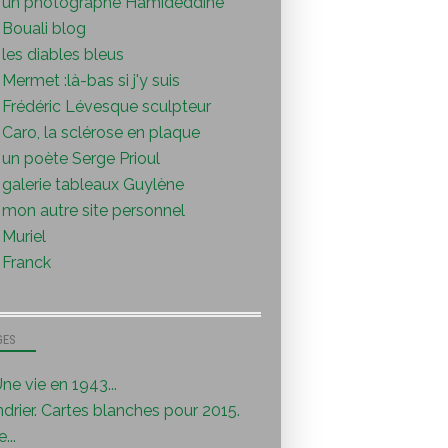
un photographe Hamideddine
Bouali blog
les diables bleus
Mermet :là-bas si j'y suis
Frédéric Lévesque sculpteur
Caro, la sclérose en plaque
un poète Serge Prioul
galerie tableaux Guylène
mon autre site personnel
Muriel
Franck
GES
ne vie en 1943...
drier. Cartes blanches pour 2015.
...