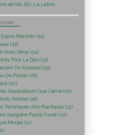
he de Vie...BD...La Lettre...
TÉGORIES
s Expos Marchés (55)
eaux (45)
in Avec Gimp (34)
ots Pour Le Dire (33)
essins De Soledad (29)
eu De Poésie (28)
que (20)
res Dessinateurs Que J'aime (20)
mis Artistes (18)
s Techniques Arts Plastiques (15)
ns Sanguine Pastel Fusain (12)
ure Murale (11)
0)