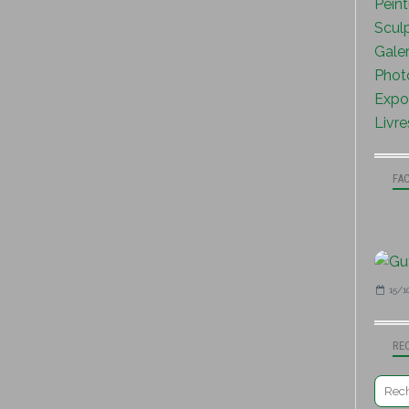
Peint
Sculp
Galer
Photo
Expo 
Livre
FA
15/1
RE