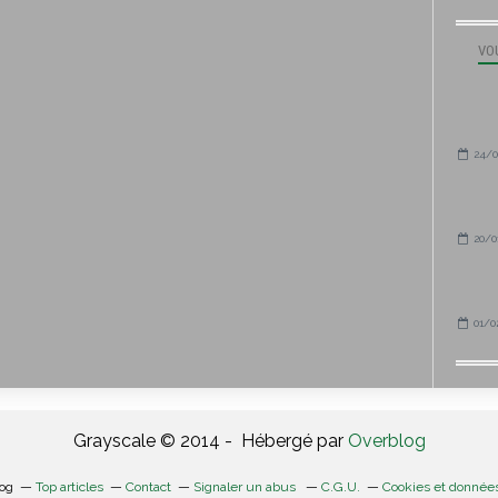
VOU
24/0
20/0
01/0
Grayscale © 2014 - Hébergé par
Overblog
log
Top articles
Contact
Signaler un abus
C.G.U.
Cookies et donnée