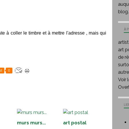
auque
blog.
À 
reste à coller le timbre et à mettre l'adresse , mais qui
artis
art p
de rê
surt
st
0
autre
Voir 
Over
LIE
murs murs...
art postal