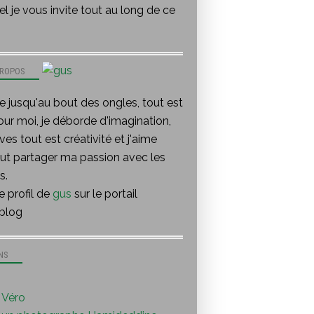
l je vous invite tout au long de ce
PROPOS
te jusqu'au bout des ongles, tout est
our moi, je déborde d'imagination,
ves tout est créativité et j'aime
out partager ma passion avec les
s.
le profil de
gus
sur le portail
blog
NS
Véro