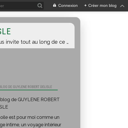
Connexion
+
Créer mon blog
SLE
Une toile est pour moi comme un voyage intime, un voyage intérieur auquel je vous invite tout au long de ce blog.
 BLOG DE GUYLENE ROBERT DELISLE
toile est pour moi comme un
e intime, un voyage intérieur