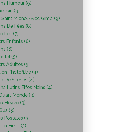
ins Humour (9)
equin (9)
 Saint Michel Avec Gimp (9)
ins De Fées (8)
elles (7)
ers Enfants (6)
ns (6)
ostal (5)
ers Adultes (5)
ion Photofiltre (4)
n De Sirènes (4)
ns Lutins Elfes Nains (4)
Quart Monde (3)
ck Heyvo (3)
 Gus (3)
s Postales (3)
ion Fimo (3)