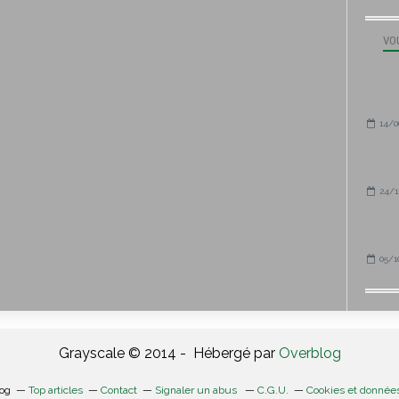
VOU
14/0
24/1
05/1
Grayscale © 2014 - Hébergé par
Overblog
log
Top articles
Contact
Signaler un abus
C.G.U.
Cookies et donnée