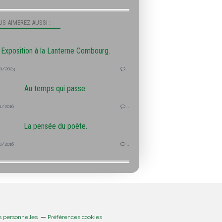
S AIMEREZ AUSSI :
Exposition à la Lanterne Combourg.
6/2023
…
Au temps qui passe.
1/2016
…
La pensée du poète.
0/2016
…
s personnelles
Préférences cookies