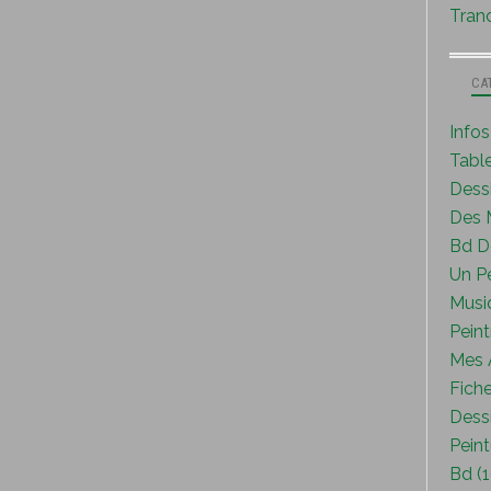
Tranc
CA
Info
Tabl
Dess
Des M
Bd D
Un P
Musi
Peint
Mes A
Fiche
Dessi
Peint
Bd (1