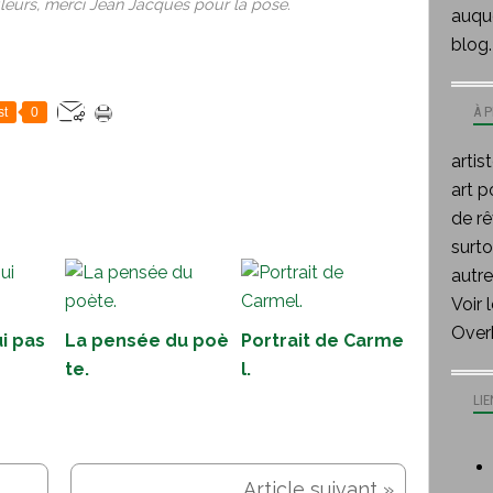
leurs, merci Jean Jacques pour la pose.
auque
blog.
À 
st
0
artis
art p
de rê
surt
autre
Voir 
Over
i pas
La pensée du poè
Portrait de Carme
te.
l.
LIE