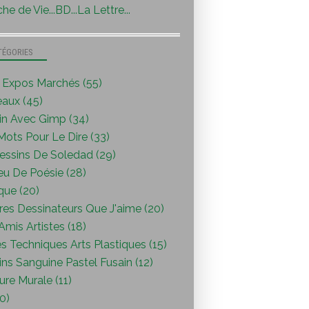
he de Vie...BD...La Lettre...
TÉGORIES
s Expos Marchés (55)
eaux (45)
in Avec Gimp (34)
ots Pour Le Dire (33)
essins De Soledad (29)
eu De Poésie (28)
que (20)
res Dessinateurs Que J'aime (20)
mis Artistes (18)
s Techniques Arts Plastiques (15)
ns Sanguine Pastel Fusain (12)
ure Murale (11)
0)