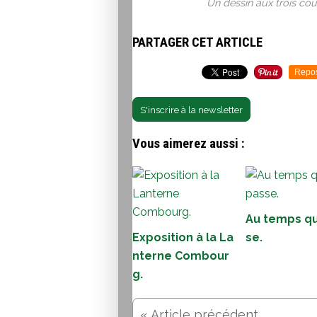
Un dessin aux trois cou
PARTAGER CET ARTICLE
Repo
S'inscrire à la newsletter
Vous aimerez aussi :
Au temps qu
Exposition à la La
se.
nterne Combour
g.