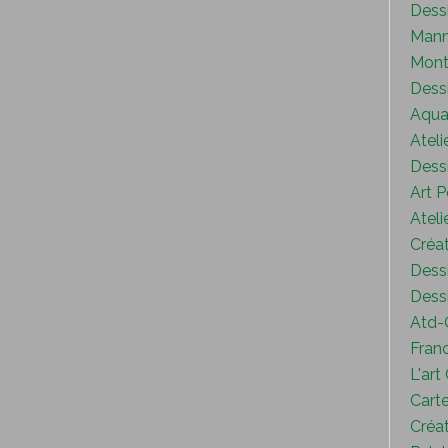
Dess
Mann
Mont
Dess
Aquar
Ateli
Dessi
Art P
Ateli
Créat
Dessi
Dessi
Atd-
Fran
L'art
Carte
Créat