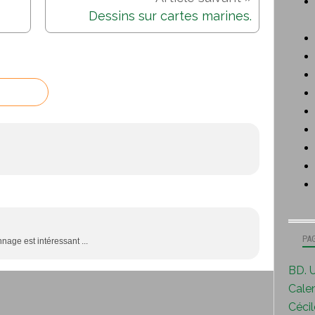
Dessins sur cartes marines.
PA
nage est intéressant ...
BD. U
Calen
Cécile