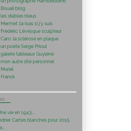
un photographe Hamideddine
Bouali blog
les diables bleus
Mermet :là-bas si j'y suis
Frédéric Lévesque sculpteur
Caro, la sclérose en plaque
un poète Serge Prioul
galerie tableaux Guylène
mon autre site personnel
Muriel
Franck
GES
ne vie en 1943...
drier. Cartes blanches pour 2015.
...