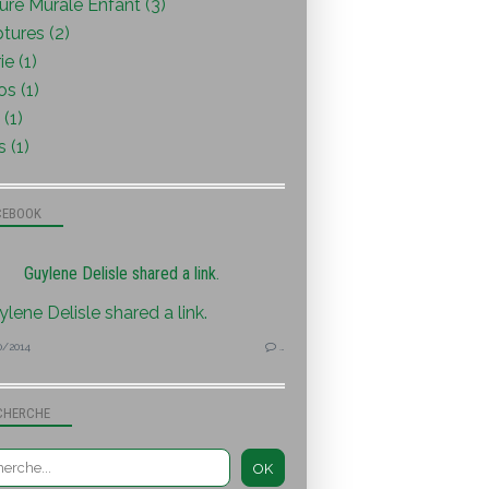
ure Murale Enfant (3)
tures (2)
ie (1)
s (1)
(1)
s (1)
CEBOOK
Guylene Delisle shared a link.
0/2014
…
CHERCHE