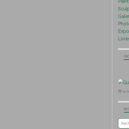
Peint
Sculp
Galer
Photo
Expo 
Livre
FA
15/1
RE