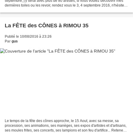
septembre, j'y serai avec plus de 80 artistes, si vous voulez découvrir mes
dernières toiles ou les revoir, rendez vous le 3, 4 septembre 2016, n'hésitez
pas! Venez!
La FÊTE des CÔNES à RIMOU 35
Publié le 10/08/2016 à 23:26
Par
gus
Le temps de la fête des cônes approche, le 15 Aout, avec sa messe, sa
procession, ses animations, ses manèges, ses expos d'artistes et d'artisans,
ses moules frites, ses concerts, ses lampions et son feu d'artifice... Retenez